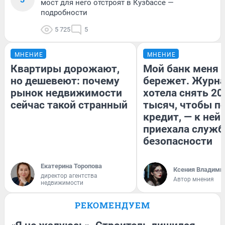
мост для него отстроят в Кузбассе —
подробности
5 725
5
МНЕНИЕ
МНЕНИЕ
Квартиры дорожают,
Мой банк меня
но дешевеют: почему
бережет. Журн
рынок недвижимости
хотела снять 20
сейчас такой странный
тысяч, чтобы п
кредит, — к ней
приехала служб
безопасности
Екатерина Торопова
Ксения Владими
директор агентства
Автор мнения
недвижимости
РЕКОМЕНДУЕМ