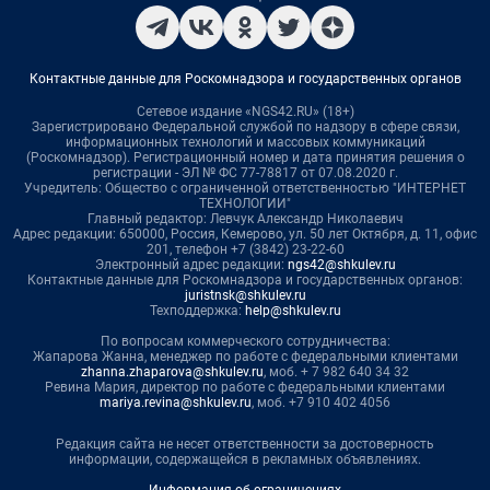
Контактные данные для Роскомнадзора и государственных органов
Сетевое издание «NGS42.RU» (18+)
Зарегистрировано Федеральной службой по надзору в сфере связи,
информационных технологий и массовых коммуникаций
(Роскомнадзор). Регистрационный номер и дата принятия решения о
регистрации - ЭЛ № ФС 77-78817 от 07.08.2020 г.
Учредитель: Общество с ограниченной ответственностью "ИНТЕРНЕТ
ТЕХНОЛОГИИ"
Главный редактор: Левчук Александр Николаевич
Адрес редакции: 650000, Россия, Кемерово, ул. 50 лет Октября, д. 11, офис
201, телефон +7 (3842) 23-22-60
Электронный адрес редакции:
ngs42@shkulev.ru
Контактные данные для Роскомнадзора и государственных органов:
juristnsk@shkulev.ru
Техподдержка:
help@shkulev.ru
По вопросам коммерческого сотрудничества:
Жапарова Жанна, менеджер по работе с федеральными клиентами
zhanna.zhaparova@shkulev.ru
, моб. + 7 982 640 34 32
Ревина Мария, директор по работе с федеральными клиентами
mariya.revina@shkulev.ru
, моб. +7 910 402 4056
Редакция сайта не несет ответственности за достоверность
информации, содержащейся в рекламных объявлениях.
Информация об ограничениях