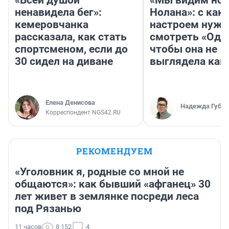
«Всей душой
«Мы видим нов
ненавидела бег»:
Нолана»: с как
кемеровчанка
настроем нужн
рассказала, как стать
смотреть «Оди
спортсменом, если до
чтобы она не
30 сидел на диване
выглядела как
Елена Денисова
Надежда Губар
Корреспондент NGS42.RU
РЕКОМЕНДУЕМ
«Уголовник я, родные со мной не
общаются»: как бывший «афганец» 30
лет живет в землянке посреди леса
под Рязанью
11 часов
8 152
4