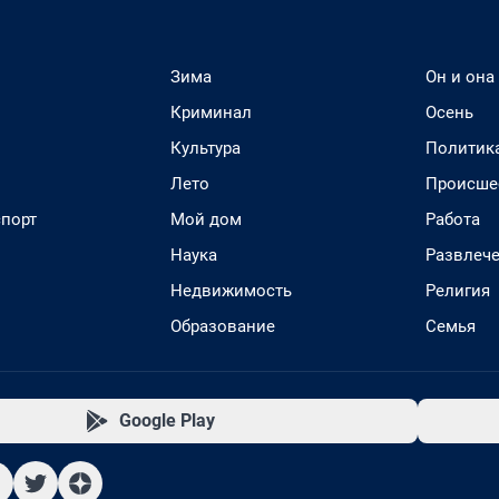
Зима
Он и она
Криминал
Осень
Культура
Политик
Лето
Происше
спорт
Мой дом
Работа
Наука
Развлеч
Недвижимость
Религия
Образование
Семья
Google Play