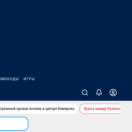
ОМОКОДЫ
ИГРЫ
громный провал возник в центре Кемерова
Трассу между Кузбассом и 