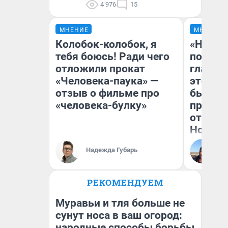
4 976
15
МНЕНИЕ
МНЕНИЕ
Колобок-колобок, я
«Никог
тебя боюсь! Ради чего
победи
отложили прокат
главны
«Человека-паука» —
этого г
отзыв о фильме про
бьет р
«человека-булку»
прокат
отзыв 
Нолана
Ст
Надежда Губарь
Эк
РЕКОМЕНДУЕМ
Муравьи и тля больше не
сунут носа в ваш огород:
народные способы борьбы