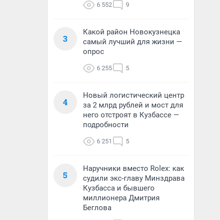
6 552
9
Какой район Новокузнецка
3
самый лучший для жизни —
опрос
6 255
5
Новый логистический центр
4
за 2 млрд рублей и мост для
него отстроят в Кузбассе —
подробности
6 251
5
Наручники вместо Rolex: как
5
судили экс-главу Минздрава
Кузбасса и бывшего
миллионера Дмитрия
Беглова