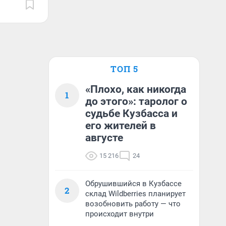
ТОП 5
«Плохо, как никогда
1
до этого»: таролог о
судьбе Кузбасса и
его жителей в
августе
15 216
24
Обрушившийся в Кузбассе
2
склад Wildberries планирует
возобновить работу — что
происходит внутри