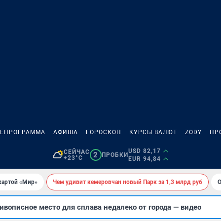
ЛЕПРОГРАММА
АФИША
ГОРОСКОП
КУРСЫ ВАЛЮТ
ZODY
ПР
USD 82,17
СЕЙЧАС
2
ПРОБКИ
+23°C
EUR 94,84
картой «Мир»
Чем удивит кемеровчан новый Парк за 1,3 млрд руб
О
вописное место для сплава недалеко от города — видео