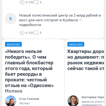
6 109
5
Новый логистический центр за 2 млрд рублей и
5
мост для него отстроят в Кузбассе —
подробности
6 103
5
МНЕНИЕ
МНЕНИЕ
«Никого нельзя
Квартиры доро
победить». О чем
но дешевеют: п
главный блокбастер
рынок недвижи
этого года, который
сейчас такой с
бьет рекорды в
прокате: честный
отзыв на «Одиссею»
Нолана
Екатерина Тороп
Стас Соколов
директор агентст
Эксперт
недвижимости