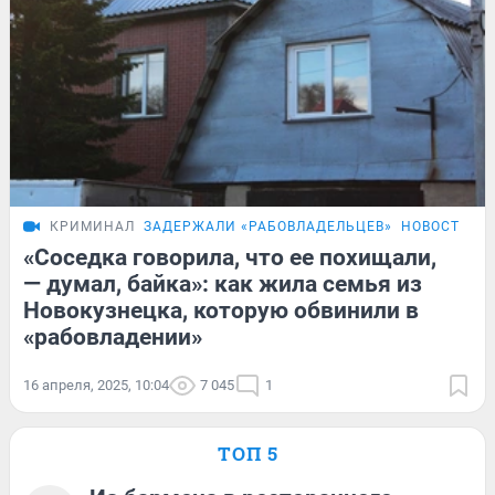
КРИМИНАЛ
ЗАДЕРЖАЛИ «РАБОВЛАДЕЛЬЦЕВ»
НОВОСТИ Н
«Соседка говорила, что ее похищали,
— думал, байка»: как жила семья из
Новокузнецка, которую обвинили в
«рабовладении»
16 апреля, 2025, 10:04
7 045
1
ТОП 5