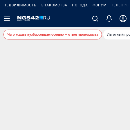
НЕДВИЖИМОСТЬ
ЗНАКОМСТВА
ПОГОДА
ФОРУМ
ТЕЛЕПРО
Чего ждать кузбассовцам осенью — ответ экономиста
Льготный про