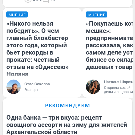
МНЕНИЕ
МНЕНИЕ
«Никого нельзя
«Покупаешь кот
победить». О чем
мешке»:
главный блокбастер
предпринимате
этого года, который
рассказала, как
бьет рекорды в
самом деле уст
прокате: честный
бизнес со скла
отзыв на «Одиссею»
дешевых товар
Нолана
Наталья Шорохо
Стас Соколов
Открыла кофейну
Эксперт
деньги соцразви
РЕКОМЕНДУЕМ
Одна банка — три вкуса: рецепт
овощного ассорти на зиму для жителей
Архангельской области