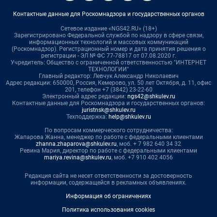
Контактные данные для Роскомнадзора и государственных органов
Сетевое издание «NGS42.RU» (18+)
Зарегистрировано Федеральной службой по надзору в сфере связи,
информационных технологий и массовых коммуникаций
(Роскомнадзор). Регистрационный номер и дата принятия решения о
регистрации - ЭЛ № ФС 77-78817 от 07.08.2020 г.
Учредитель: Общество с ограниченной ответственностью "ИНТЕРНЕТ
ТЕХНОЛОГИИ"
Главный редактор: Левчук Александр Николаевич
Адрес редакции: 650000, Россия, Кемерово, ул. 50 лет Октября, д. 11, офис
201, телефон +7 (3842) 23-22-60
Электронный адрес редакции:
ngs42@shkulev.ru
Контактные данные для Роскомнадзора и государственных органов:
juristnsk@shkulev.ru
Техподдержка:
help@shkulev.ru
По вопросам коммерческого сотрудничества:
Жапарова Жанна, менеджер по работе с федеральными клиентами
zhanna.zhaparova@shkulev.ru
, моб. + 7 982 640 34 32
Ревина Мария, директор по работе с федеральными клиентами
mariya.revina@shkulev.ru
, моб. +7 910 402 4056
Редакция сайта не несет ответственности за достоверность
информации, содержащейся в рекламных объявлениях.
Информация об ограничениях
Политика использования cookies