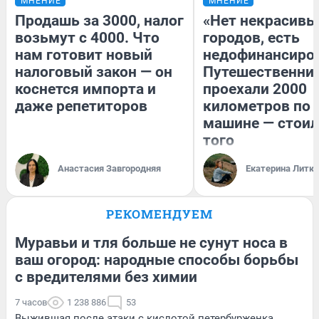
МНЕНИЕ
МНЕНИЕ
Продашь за 3000, налог
«Нет некрасивы
возьмут с 4000. Что
городов, есть
нам готовит новый
недофинансиро
налоговый закон — он
Путешественни
коснется импорта и
проехали 2000
даже репетиторов
километров по 
машине — стоил
того
Анастасия Завгородняя
Екатерина Литк
РЕКОМЕНДУЕМ
Муравьи и тля больше не сунут носа в
ваш огород: народные способы борьбы
с вредителями без химии
7 часов
1 238 886
53
Выжившая после атаки с кислотой петербурженка