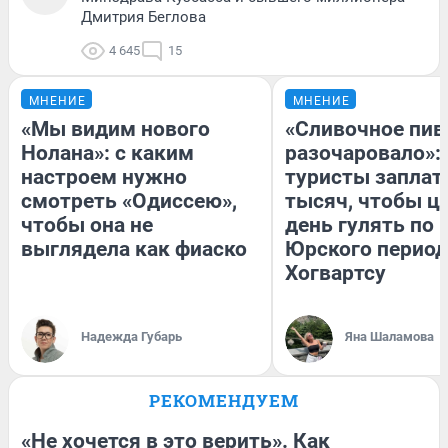
Дмитрия Беглова
4 645
15
МНЕНИЕ
МНЕНИЕ
«Мы видим нового
«Сливочное пив
Нолана»: с каким
разочаровало»:
настроем нужно
туристы заплат
смотреть «Одиссею»,
тысяч, чтобы ц
чтобы она не
день гулять по 
выглядела как фиаско
Юрского период
Хогвартсу
Надежда Губарь
Яна Шаламова
РЕКОМЕНДУЕМ
«Не хочется в это верить». Как