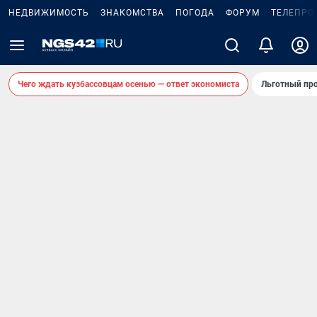
НЕДВИЖИМОСТЬ
ЗНАКОМСТВА
ПОГОДА
ФОРУМ
ТЕЛЕПРО
Чего ждать кузбассовцам осенью — ответ экономиста
Льготный про