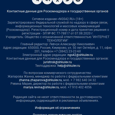
Контактные данные для Роскомнадзора и государственных органов
Сетевое издание «NGS42.RU» (18+)
Зарегистрировано Федеральной службой по надзору в сфере связи,
информационных технологий и массовых коммуникаций
(Роскомнадзор). Регистрационный номер и дата принятия решения о
регистрации - ЭЛ № ФС 77-78817 от 07.08.2020 г.
Учредитель: Общество с ограниченной ответственностью "ИНТЕРНЕТ
ТЕХНОЛОГИИ"
Главный редактор: Левчук Александр Николаевич
Адрес редакции: 650000, Россия, Кемерово, ул. 50 лет Октября, д. 11, офис
201, телефон +7 (3842) 23-22-60
Электронный адрес редакции:
ngs42@shkulev.ru
Контактные данные для Роскомнадзора и государственных органов:
juristnsk@shkulev.ru
Техподдержка:
help@shkulev.ru
По вопросам коммерческого сотрудничества:
Жапарова Жанна, менеджер по работе с федеральными клиентами
zhanna.zhaparova@shkulev.ru
, моб. + 7 982 640 34 32
Ревина Мария, директор по работе с федеральными клиентами
mariya.revina@shkulev.ru
, моб. +7 910 402 4056
Редакция сайта не несет ответственности за достоверность
информации, содержащейся в рекламных объявлениях.
Информация об ограничениях
Политика использования cookies