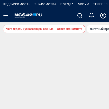
НЕДВИЖИМОСТЬ
ЗНАКОМСТВА
ПОГОДА
ФОРУМ
ТЕЛЕПРО
Чего ждать кузбассовцам осенью — ответ экономиста
Льготный про