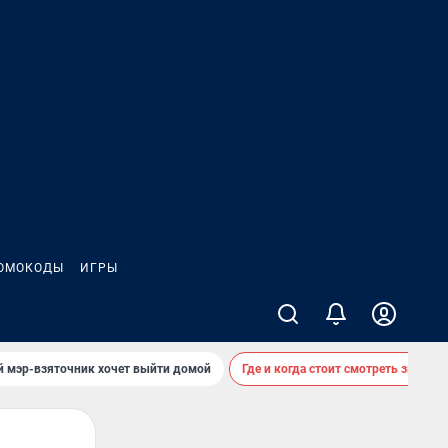
ОМОКОДЫ
ИГРЫ
й мэр-взяточник хочет выйти домой
Где и когда стоит смотреть звездоп