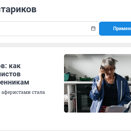
стариков
Примен
в: как
листов
шенникам
с аферистами стала