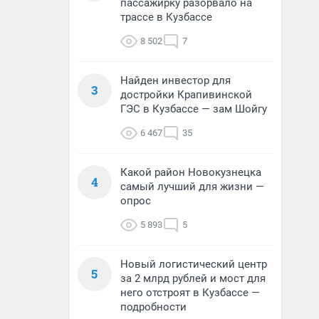
пассажирку разорвало на
трассе в Кузбассе
8 502
7
Найден инвестор для
3
достройки Крапивинской
ГЭС в Кузбассе — зам Шойгу
6 467
35
Какой район Новокузнецка
4
самый лучший для жизни —
опрос
5 893
5
Новый логистический центр
5
за 2 млрд рублей и мост для
него отстроят в Кузбассе —
подробности