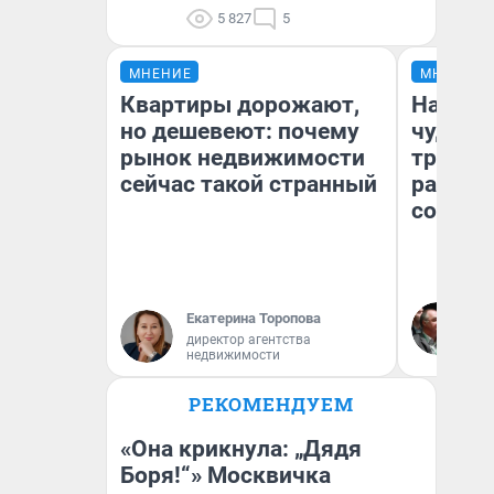
5 827
5
МНЕНИЕ
МНЕНИЕ
Квартиры дорожают,
Наслед
но дешевеют: почему
чудом 
рынок недвижимости
трансп
сейчас такой странный
разнес
советс
Ол
Екатерина Торопова
Бл
директор агентства
вл
недвижимости
би
РЕКОМЕНДУЕМ
«Она крикнула: „Дядя
Боря!“» Москвичка