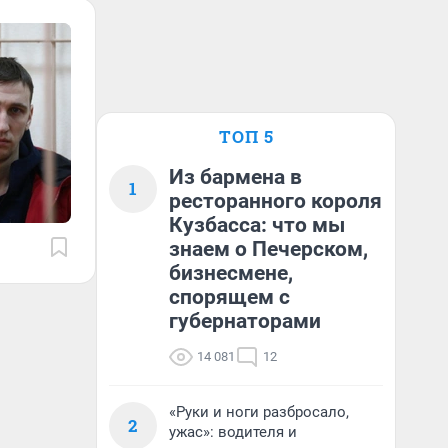
ТОП 5
Из бармена в
1
ресторанного короля
Кузбасса: что мы
знаем о Печерском,
бизнесмене,
спорящем с
губернаторами
14 081
12
«Руки и ноги разбросало,
2
ужас»: водителя и