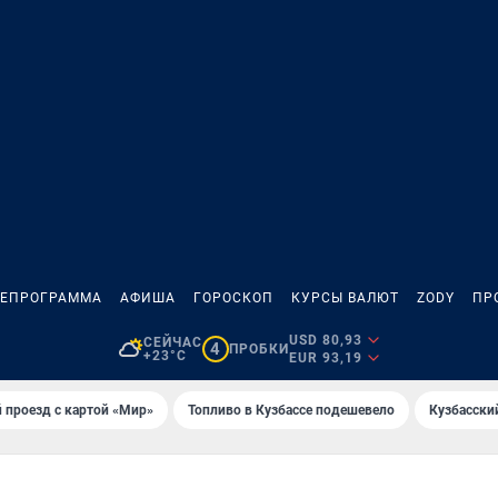
ЛЕПРОГРАММА
АФИША
ГОРОСКОП
КУРСЫ ВАЛЮТ
ZODY
ПР
USD 80,93
СЕЙЧАС
4
ПРОБКИ
+23°C
EUR 93,19
 проезд с картой «Мир»
Топливо в Кузбассе подешевело
Кузбасски