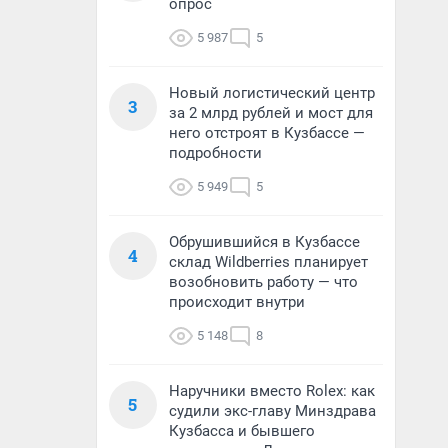
опрос
5 987
5
Новый логистический центр
3
за 2 млрд рублей и мост для
него отстроят в Кузбассе —
подробности
5 949
5
Обрушившийся в Кузбассе
4
склад Wildberries планирует
возобновить работу — что
происходит внутри
5 148
8
Наручники вместо Rolex: как
5
судили экс-главу Минздрава
Кузбасса и бывшего