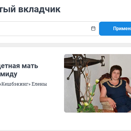
утый вкладчик
Примен
детная мать
амиду
 «Кешбэкинг» Елены