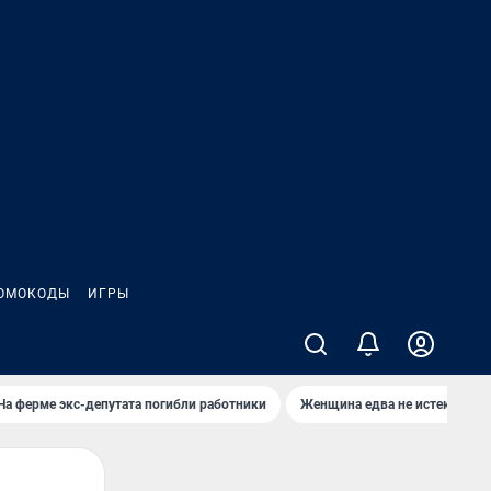
ОМОКОДЫ
ИГРЫ
На ферме экс-депутата погибли работники
Женщина едва не истекла кро