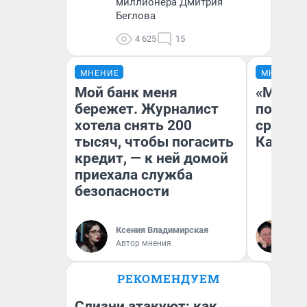
миллионера Дмитрия
Беглова
4 625
15
МНЕНИЕ
МНЕНИЕ
Мой банк меня
«Машин
бережет. Журналист
полете
хотела снять 200
сравни
тысяч, чтобы погасить
Казахс
кредит, — к ней домой
приехала служба
безопасности
Ксения Владимирская
Ан
Автор мнения
РЕКОМЕНДУЕМ
Слизни атакуют: как