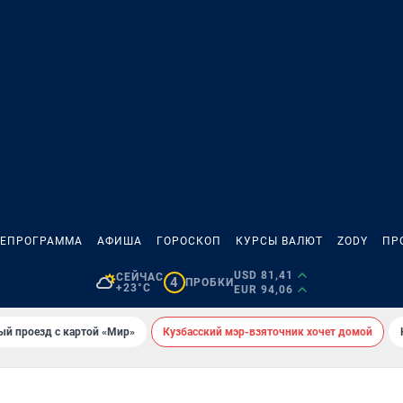
ЛЕПРОГРАММА
АФИША
ГОРОСКОП
КУРСЫ ВАЛЮТ
ZODY
ПР
USD 81,41
СЕЙЧАС
4
ПРОБКИ
+23°C
EUR 94,06
ый проезд с картой «Мир»
Кузбасский мэр-взяточник хочет домой