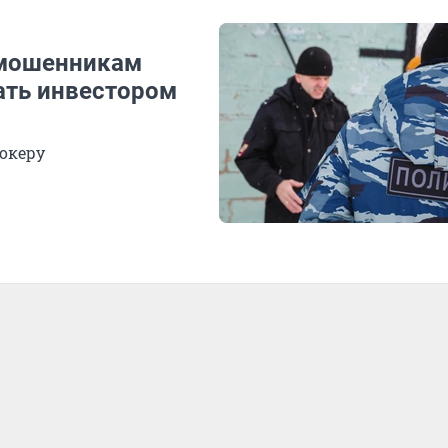
 мошенникам
тать инвестором
океру