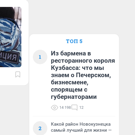
ТОП 5
Из бармена в
1
ресторанного короля
Кузбасса: что мы
знаем о Печерском,
бизнесмене,
спорящем с
губернаторами
14 198
12
Какой район Новокузнецка
2
самый лучший для жизни —