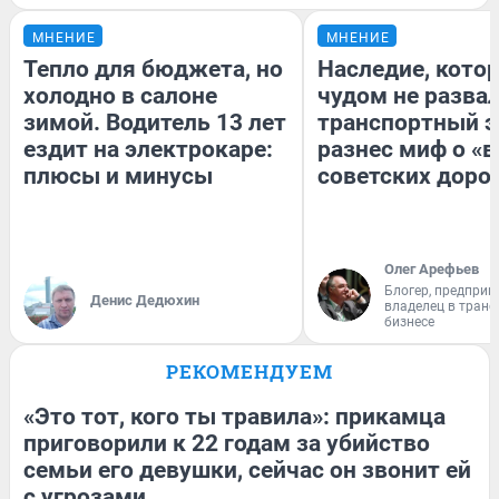
МНЕНИЕ
МНЕНИЕ
Тепло для бюджета, но
Наследие, кото
холодно в салоне
чудом не разва
зимой. Водитель 13 лет
транспортный э
ездит на электрокаре:
разнес миф о «
плюсы и минусы
советских доро
Олег Арефьев
Блогер, предприн
Денис Дедюхин
владелец в тран
бизнесе
РЕКОМЕНДУЕМ
«Это тот, кого ты травила»: прикамца
приговорили к 22 годам за убийство
семьи его девушки, сейчас он звонит ей
с угрозами