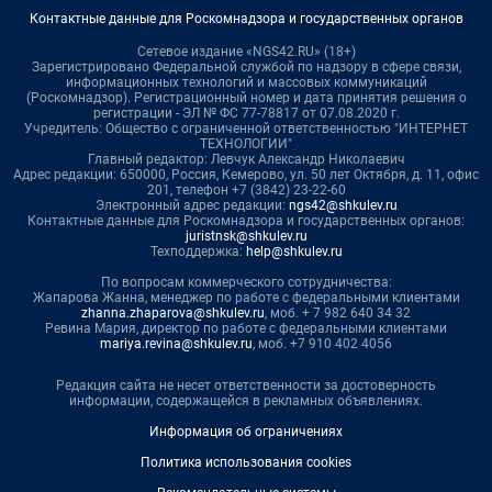
Контактные данные для Роскомнадзора и государственных органов
Сетевое издание «NGS42.RU» (18+)
Зарегистрировано Федеральной службой по надзору в сфере связи,
информационных технологий и массовых коммуникаций
(Роскомнадзор). Регистрационный номер и дата принятия решения о
регистрации - ЭЛ № ФС 77-78817 от 07.08.2020 г.
Учредитель: Общество с ограниченной ответственностью "ИНТЕРНЕТ
ТЕХНОЛОГИИ"
Главный редактор: Левчук Александр Николаевич
Адрес редакции: 650000, Россия, Кемерово, ул. 50 лет Октября, д. 11, офис
201, телефон +7 (3842) 23-22-60
Электронный адрес редакции:
ngs42@shkulev.ru
Контактные данные для Роскомнадзора и государственных органов:
juristnsk@shkulev.ru
Техподдержка:
help@shkulev.ru
По вопросам коммерческого сотрудничества:
Жапарова Жанна, менеджер по работе с федеральными клиентами
zhanna.zhaparova@shkulev.ru
, моб. + 7 982 640 34 32
Ревина Мария, директор по работе с федеральными клиентами
mariya.revina@shkulev.ru
, моб. +7 910 402 4056
Редакция сайта не несет ответственности за достоверность
информации, содержащейся в рекламных объявлениях.
Информация об ограничениях
Политика использования cookies