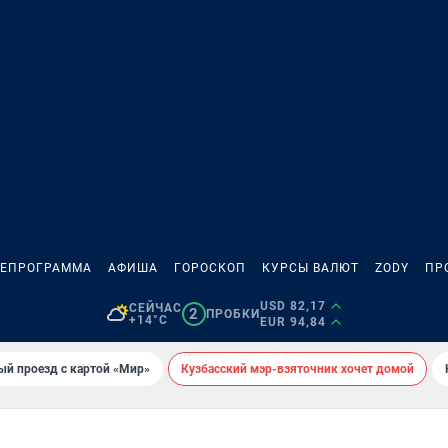
ЛЕПРОГРАММА
АФИША
ГОРОСКОП
КУРСЫ ВАЛЮТ
ZODY
ПР
USD 82,17
СЕЙЧАС
2
ПРОБКИ
+14°C
EUR 94,84
ый проезд с картой «Мир»
Кузбасский мэр-взяточник хочет домой