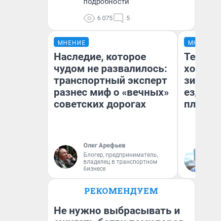
подробности
6 075
5
МНЕНИЕ
МНЕНИЕ
Наследие, которое
Тепло 
чудом не развалилось:
холодн
транспортный эксперт
зимой.
разнес миф о «вечных»
ездит н
советских дорогах
плюсы 
Олег Арефьев
Блогер, предприниматель,
Д
владелец в транспортном
бизнесе
РЕКОМЕНДУЕМ
Не нужно выбрасывать и