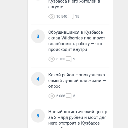
Кузбасса и его жителей в
августе
10 540
15
Обрушившийся в Кузбассе
3
склад Wildberries планирует
возобновить работу — что
происходит внутри
6 153
9
Какой район Новокузнецка
4
самый лучший для жизни —
опрос
6 086
5
Новый логистический центр
5
за 2 млрд рублей и мост для
него отстроят в Кузбассе —