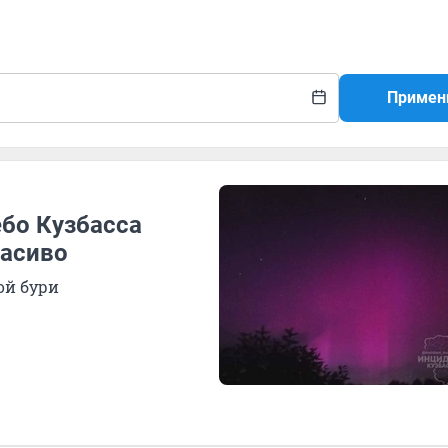
Примен
ебо Кузбасса
расиво
ой бури