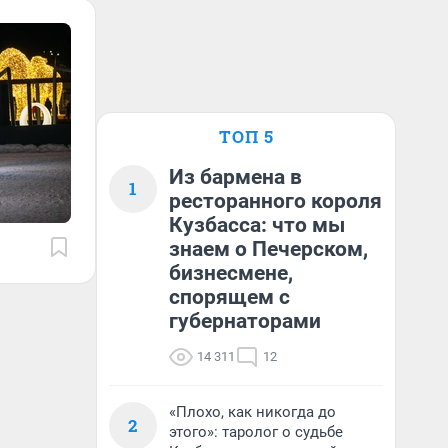
ТОП 5
Из бармена в
1
ресторанного короля
Кузбасса: что мы
знаем о Печерском,
бизнесмене,
спорящем с
губернаторами
14 311
12
«Плохо, как никогда до
2
этого»: таролог о судьбе