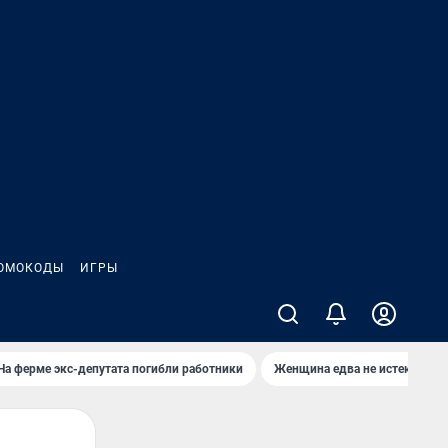
ОМОКОДЫ
ИГРЫ
На ферме экс-депутата погибли работники
Женщина едва не истекла кро