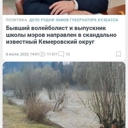
ПОЛИТИКА
ДЕЛО РОДНИ ЗАМОВ ГУБЕРНАТОРА КУЗБАССА
КАД
Бывший волейболист и выпускник
школы мэров направлен в скандально
известный Кемеровский округ
8 июля, 2025, 14:01
11 611
12