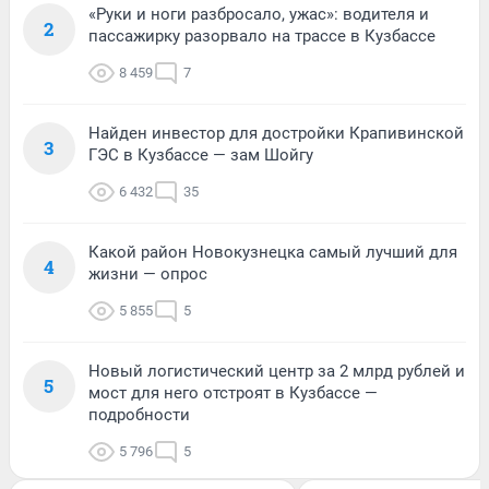
«Руки и ноги разбросало, ужас»: водителя и
2
пассажирку разорвало на трассе в Кузбассе
8 459
7
Найден инвестор для достройки Крапивинской
3
ГЭС в Кузбассе — зам Шойгу
6 432
35
Какой район Новокузнецка самый лучший для
4
жизни — опрос
5 855
5
Новый логистический центр за 2 млрд рублей и
5
мост для него отстроят в Кузбассе —
подробности
5 796
5