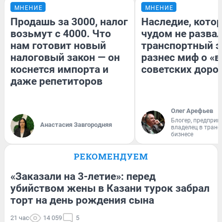
МНЕНИЕ
МНЕНИЕ
Продашь за 3000, налог
Наследие, кото
возьмут с 4000. Что
чудом не разва
нам готовит новый
транспортный э
налоговый закон — он
разнес миф о «
коснется импорта и
советских доро
даже репетиторов
Олег Арефьев
Блогер, предприн
Анастасия Завгородняя
владелец в тран
бизнесе
РЕКОМЕНДУЕМ
«Заказали на 3-летие»: перед
убийством жены в Казани турок забрал
торт на день рождения сына
21 час
14 059
5