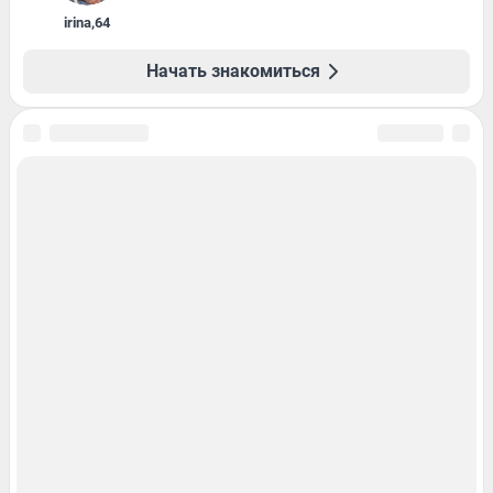
irina
,
64
Начать знакомиться