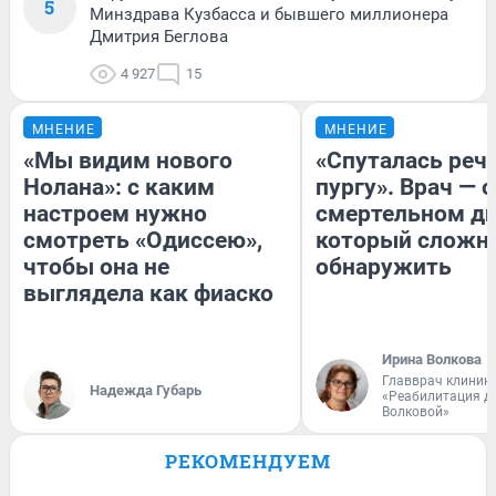
5
Минздрава Кузбасса и бывшего миллионера
Дмитрия Беглова
4 927
15
МНЕНИЕ
МНЕНИЕ
«Мы видим нового
«Спуталась речь
Нолана»: с каким
пургу». Врач — о
настроем нужно
смертельном ди
смотреть «Одиссею»,
который сложн
чтобы она не
обнаружить
выглядела как фиаско
Ирина Волкова
Главврач клиник
Надежда Губарь
«Реабилитация д
Волковой»
РЕКОМЕНДУЕМ