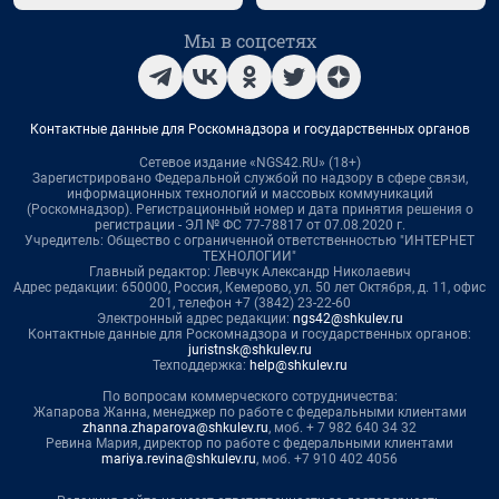
Мы в соцсетях
Контактные данные для Роскомнадзора и государственных органов
Сетевое издание «NGS42.RU» (18+)
Зарегистрировано Федеральной службой по надзору в сфере связи,
информационных технологий и массовых коммуникаций
(Роскомнадзор). Регистрационный номер и дата принятия решения о
регистрации - ЭЛ № ФС 77-78817 от 07.08.2020 г.
Учредитель: Общество с ограниченной ответственностью "ИНТЕРНЕТ
ТЕХНОЛОГИИ"
Главный редактор: Левчук Александр Николаевич
Адрес редакции: 650000, Россия, Кемерово, ул. 50 лет Октября, д. 11, офис
201, телефон +7 (3842) 23-22-60
Электронный адрес редакции:
ngs42@shkulev.ru
Контактные данные для Роскомнадзора и государственных органов:
juristnsk@shkulev.ru
Техподдержка:
help@shkulev.ru
По вопросам коммерческого сотрудничества:
Жапарова Жанна, менеджер по работе с федеральными клиентами
zhanna.zhaparova@shkulev.ru
, моб. + 7 982 640 34 32
Ревина Мария, директор по работе с федеральными клиентами
mariya.revina@shkulev.ru
, моб. +7 910 402 4056