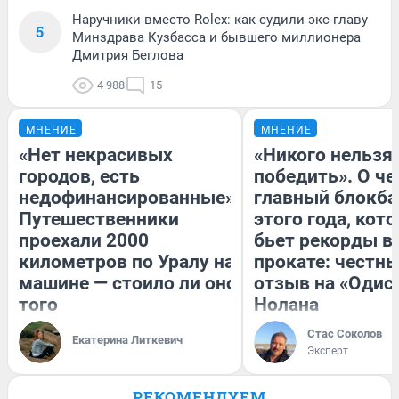
Наручники вместо Rolex: как судили экс-главу
5
Минздрава Кузбасса и бывшего миллионера
Дмитрия Беглова
4 988
15
МНЕНИЕ
МНЕНИЕ
«Нет некрасивых
«Никого нельзя
городов, есть
победить». О ч
недофинансированные».
главный блокба
Путешественники
этого года, кот
проехали 2000
бьет рекорды в
километров по Уралу на
прокате: честн
машине — стоило ли оно
отзыв на «Одис
того
Нолана
Стас Соколов
Екатерина Литкевич
Эксперт
РЕКОМЕНДУЕМ