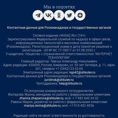
Мы в соцсетях
Контактные данные для Роскомнадзора и государственных органов
Сетевое издание «NGS42.RU» (18+)
Зарегистрировано Федеральной службой по надзору в сфере связи,
информационных технологий и массовых коммуникаций
(Роскомнадзор). Регистрационный номер и дата принятия решения о
регистрации - ЭЛ № ФС 77-78817 от 07.08.2020 г.
Учредитель: Общество с ограниченной ответственностью "ИНТЕРНЕТ
ТЕХНОЛОГИИ"
Главный редактор: Левчук Александр Николаевич
Адрес редакции: 650000, Россия, Кемерово, ул. 50 лет Октября, д. 11, офис
201, телефон +7 (3842) 23-22-60
Электронный адрес редакции:
ngs42@shkulev.ru
Контактные данные для Роскомнадзора и государственных органов:
juristnsk@shkulev.ru
Техподдержка:
help@shkulev.ru
По вопросам коммерческого сотрудничества:
Жапарова Жанна, менеджер по работе с федеральными клиентами
zhanna.zhaparova@shkulev.ru
, моб. + 7 982 640 34 32
Ревина Мария, директор по работе с федеральными клиентами
mariya.revina@shkulev.ru
, моб. +7 910 402 4056
Редакция сайта не несет ответственности за достоверность