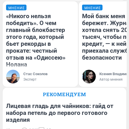
МНЕНИЕ
МНЕНИЕ
«Никого нельзя
Мой банк меня
победить». О чем
бережет. Журн
главный блокбастер
хотела снять 20
этого года, который
тысяч, чтобы п
бьет рекорды в
кредит, — к ней
прокате: честный
приехала служб
отзыв на «Одиссею»
безопасности
Нолана
Стас Соколов
Ксения Владими
Эксперт
Автор мнения
РЕКОМЕНДУЕМ
Лицевая гладь для чайников: гайд от
набора петель до первого готового
изделия