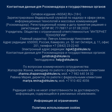
Контактные данные для Роскомнадзора и государственных органов
Сетевое издание «NGS42.RU» (18+)
Зарегистрировано Федеральной службой по надзору в сфере связи,
информационных технологий и массовых коммуникаций
(Роскомнадзор). Регистрационный номер и дата принятия решения о
регистрации - ЭЛ № ФС 77-78817 от 07.08.2020 г.
Учредитель: Общество с ограниченной ответственностью "ИНТЕРНЕТ
ТЕХНОЛОГИИ"
Главный редактор: Левчук Александр Николаевич
Адрес редакции: 650000, Россия, Кемерово, ул. 50 лет Октября, д. 11, офис
201, телефон +7 (3842) 23-22-60
Электронный адрес редакции:
ngs42@shkulev.ru
Контактные данные для Роскомнадзора и государственных органов:
juristnsk@shkulev.ru
Техподдержка:
help@shkulev.ru
По вопросам коммерческого сотрудничества:
Жапарова Жанна, менеджер по работе с федеральными клиентами
zhanna.zhaparova@shkulev.ru
, моб. + 7 982 640 34 32
Ревина Мария, директор по работе с федеральными клиентами
mariya.revina@shkulev.ru
, моб. +7 910 402 4056
Редакция сайта не несет ответственности за достоверность
информации, содержащейся в рекламных объявлениях.
Информация об ограничениях
Политика использования cookies