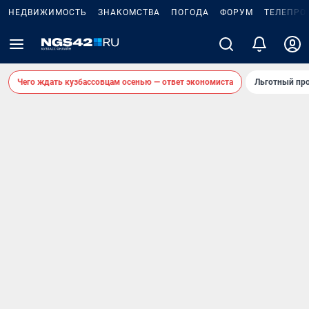
НЕДВИЖИМОСТЬ
ЗНАКОМСТВА
ПОГОДА
ФОРУМ
ТЕЛЕПРО
Чего ждать кузбассовцам осенью — ответ экономиста
Льготный про