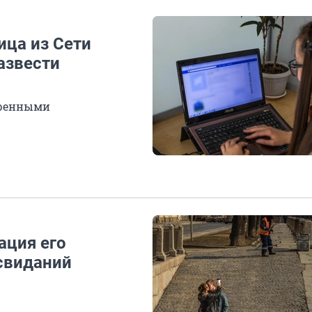
ица из Сети
азвести
щренными
ация его
свиданий