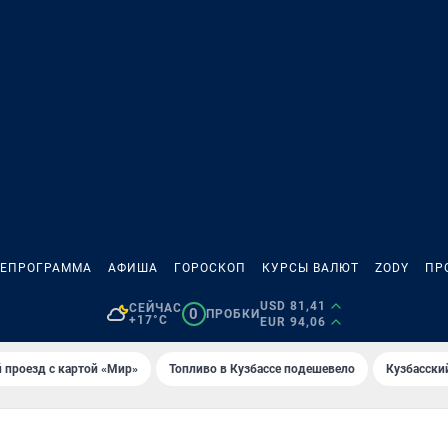
ЛЕПРОГРАММА
АФИША
ГОРОСКОП
КУРСЫ ВАЛЮТ
ZODY
ПР
USD 81,41
СЕЙЧАС
0
ПРОБКИ
+17°C
EUR 94,06
 проезд с картой «Мир»
Топливо в Кузбассе подешевело
Кузбасски