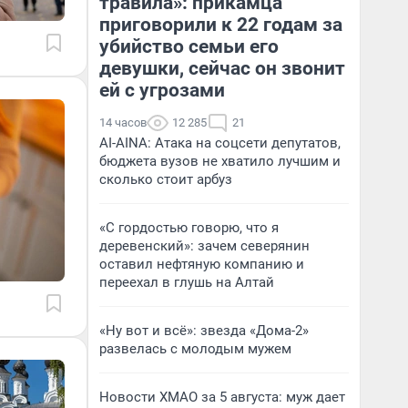
травила»: прикамца
приговорили к 22 годам за
убийство семьи его
девушки, сейчас он звонит
ей с угрозами
14 часов
12 285
21
AI-AINA: Атака на соцсети депутатов,
бюджета вузов не хватило лучшим и
сколько стоит арбуз
«С гордостью говорю, что я
деревенский»: зачем северянин
оставил нефтяную компанию и
переехал в глушь на Алтай
«Ну вот и всё»: звезда «Дома-2»
развелась с молодым мужем
Новости ХМАО за 5 августа: муж дает