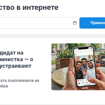
ство в интернете
Примен
дидат на
умнистка — о
 устраивают
ать поклонников не
обки