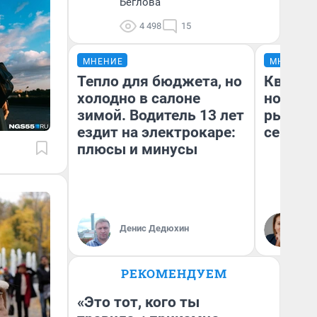
Беглова
4 498
15
МНЕНИЕ
МНЕНИЕ
Тепло для бюджета, но
Кварти
холодно в салоне
но деш
зимой. Водитель 13 лет
рынок 
ездит на электрокаре:
сейчас
плюсы и минусы
Ек
Денис Дедюхин
ди
не
РЕКОМЕНДУЕМ
«Это тот, кого ты