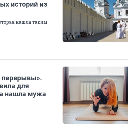
ных историй из
которая нашла таким
и перерывы».
вила для
на нашла мужа