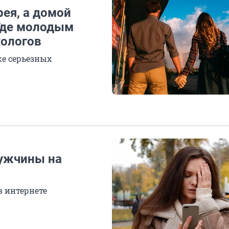
ея, а домой
Где молодым
хологов
ке серьезных
мужчины на
в интернете