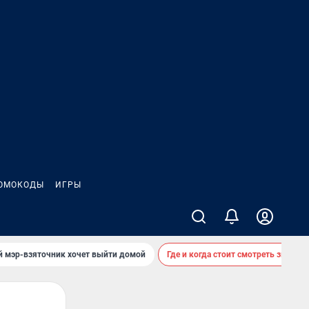
ОМОКОДЫ
ИГРЫ
й мэр-взяточник хочет выйти домой
Где и когда стоит смотреть звездоп