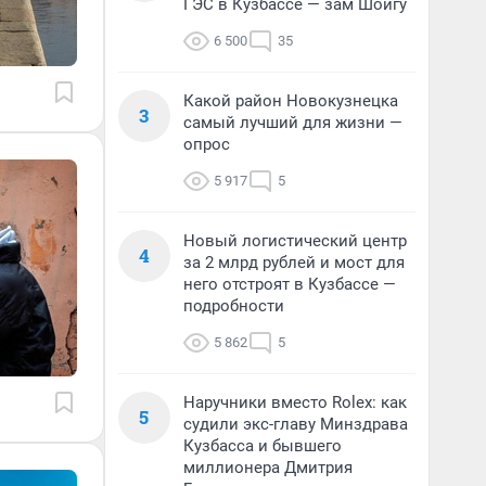
ГЭС в Кузбассе — зам Шойгу
6 500
35
Какой район Новокузнецка
3
самый лучший для жизни —
опрос
5 917
5
Новый логистический центр
4
за 2 млрд рублей и мост для
него отстроят в Кузбассе —
подробности
5 862
5
Наручники вместо Rolex: как
5
судили экс-главу Минздрава
Кузбасса и бывшего
миллионера Дмитрия