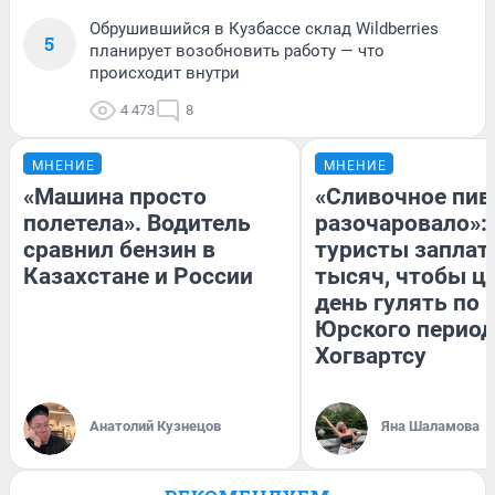
Обрушившийся в Кузбассе склад Wildberries
5
планирует возобновить работу — что
происходит внутри
4 473
8
МНЕНИЕ
МНЕНИЕ
«Машина просто
«Сливочное пив
полетела». Водитель
разочаровало»:
сравнил бензин в
туристы заплат
Казахстане и России
тысяч, чтобы ц
день гулять по 
Юрского период
Хогвартсу
Анатолий Кузнецов
Яна Шаламова