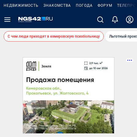
НЕДВИЖИМОСТЬ
ЗНАКОМСТВА
ПОГОДА
ФОРУМ
ТЕЛЕПРО
С чем люди приходят в кемеровскую психбольницу
Льготный проез