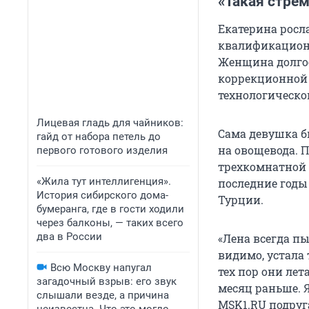
«Такая стрем
Екатерина росл
квалификационн
Женщина долгое
коррекционной 
технологическо
Лицевая гладь для чайников:
Сама девушка б
гайд от набора петель до
на овощевода. 
первого готового изделия
трехкомнатной к
«Жила тут интеллигенция».
последние годы
История сибирского дома-
Турции.
бумеранга, где в гости ходили
через балконы, — таких всего
два в России
«Лена всегда п
видимо, устала
Всю Москву напугал
тех пор они лет
загадочный взрыв: его звук
месяц раньше. Я
слышали везде, а причина
MSK1.RU подруг