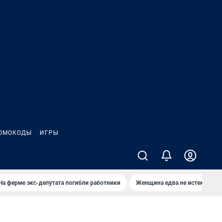
ОМОКОДЫ
ИГРЫ
На ферме экс-депутата погибли работники
Женщина едва не истекла кро