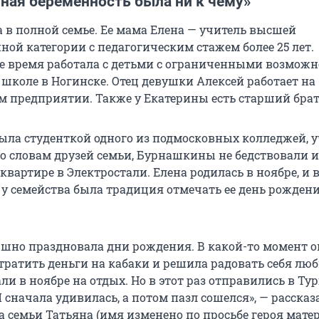
ная беременность была ни к чему»
а в полной семье. Ее мама Елена — учитель высшей
ой категории с педагогическим стажем более 25 лет.
 время работала с детьми с ограниченными возможн
школе в Ногинске. Отец девушки Алексей работает на
м предприятии. Также у Екатерины есть старший брат
ыла студенткой одного из подмосковных колледжей, 
По словам друзей семьи, Бурнашкины не бедствовали 
вартире в Электростали. Елена родилась в ноябре, и 
 у семейства была традиция отмечать ее день рождени
ышно праздновала дни рождения. В какой-то момент о
 тратить деньги на кабаки и решила радовать себя лю
али в ноябре на отдых. Но в этот раз отправились в Ту
 сначала удивилась, а потом пазл сошелся», — рассказ
а семьи Татьяна (имя изменено по просьбе героя мате