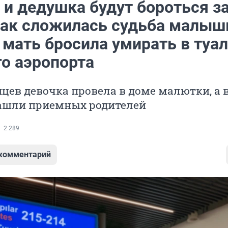
 и дедушка будут бороться з
Как сложилась судьба малыш
 мать бросила умирать в туал
го аэропорта
цев девочка провела в доме малютки, а 
нашли приемных родителей
2 289
 комментарий