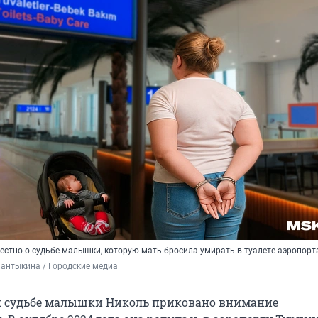
естно о судьбе малышки, которую мать бросила умирать в туалете аэропорт
антыкина / Городские медиа
к судьбе малышки Николь приковано внимание