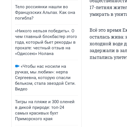
общественности.
Тело россиянки нашли во
17-летняя жите
Французских Альпах. Как она
умирать в унит
погибла?
Всё это время 
«Никого нельзя победить». О
осталась жива:
чем главный блокбастер этого
года, который бьет рекорды в
холодной воде 
прокате: честный отзыв на
задержали в за
«Одиссею» Нолана
пытались улетет
«Чтобы нас носили на
ручках, мы любим»: нерпа
Сергеевна, которую спасли
бельком, стала звездой Сети.
Видео
Тигры на пляже и 300 оленей
в дикой природе: топ-24
самых красивых бухт
Приморского края