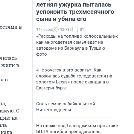
летняя ужурка пыталась
успокоить трехмесячного
сына и убила его
остями в
14 часов
12 735
31
«Расходы на топливо колоссальные»:
.
как многодетная семья едет на
автодоме из Барнаула в Турцию —
фото
училась
и жили в
«Не хочется в это верить». Как
в
сложилась судьба «следователя на
я в
золотом Lexus» после скандала в
Екатеринбурге
на,
Соль земли забайкальской.
Нижегородцевы
бимую. С
рцию на
ала
На пляже под Геленджиком при атаке
БПЛА погибли преподаватель
риала.