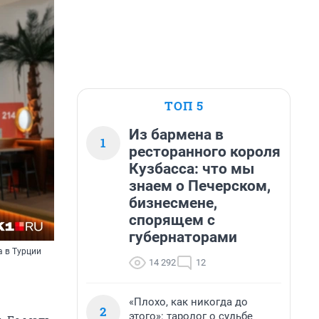
ТОП 5
Из бармена в
1
ресторанного короля
Кузбасса: что мы
знаем о Печерском,
бизнесмене,
спорящем с
губернаторами
а в Турции
14 292
12
«Плохо, как никогда до
2
этого»: таролог о судьбе