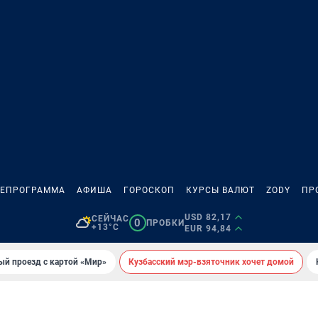
ЛЕПРОГРАММА
АФИША
ГОРОСКОП
КУРСЫ ВАЛЮТ
ZODY
ПР
USD 82,17
СЕЙЧАС
0
ПРОБКИ
+13°C
EUR 94,84
ый проезд с картой «Мир»
Кузбасский мэр-взяточник хочет домой