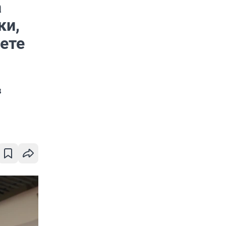
а
ки,
ете
в