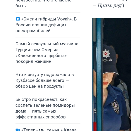
неизвестна. Что это могло
—
Прим. ред
.)
быть
«Смели гибриды Voyah». В
России возник дефицит
электромобилей
Самый сексуальный мужчина
Турции: чем Омер из
«Клюквенного щербета»
покорил женщин
Что к августу подорожало в
Кузбассе больше всего —
обзор цен на продукты
Быстро покраснеют: как
соспеть зеленые помидоры
дома — пять самых
эффективных способов
«Теперь мы семья!» Клава