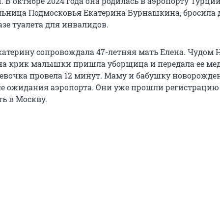
 В октябре 2024 года она родилась в аэропорту Турции.
льница Подмосковья Екатерина Бурнашкина, бросила 
азе туалета для инвалидов.
Екатерину сопровождала 47-летняя мать Елена. Чудом 
 на крик малышки пришла уборщица и передала ее ме
девочка провела 12 минут. Маму и бабушку новорожде
ле ожидания аэропорта. Они уже прошли регистрацию
ь в Москву.