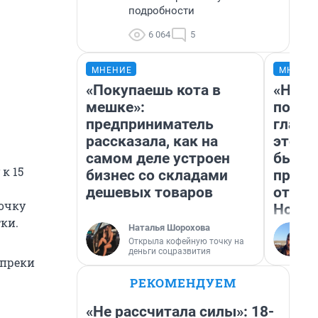
подробности
6 064
5
МНЕНИЕ
МНЕНИ
«Покупаешь кота в
«Нико
мешке»:
побед
предприниматель
главн
рассказала, как на
этого
самом деле устроен
бьет 
к 15
бизнес со складами
прока
дешевых товаров
отзыв
очку
Нолан
ки.
Наталья Шорохова
Открыла кофейную точку на
деньги соцразвития
опреки
РЕКОМЕНДУЕМ
«Не рассчитала силы»: 18-