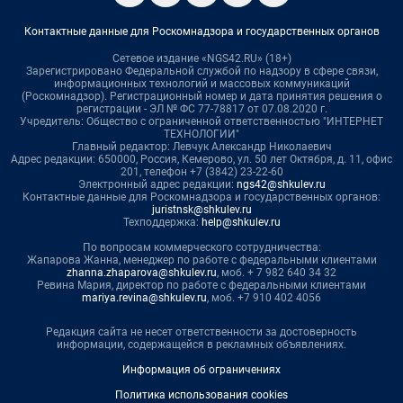
Контактные данные для Роскомнадзора и государственных органов
Сетевое издание «NGS42.RU» (18+)
Зарегистрировано Федеральной службой по надзору в сфере связи,
информационных технологий и массовых коммуникаций
(Роскомнадзор). Регистрационный номер и дата принятия решения о
регистрации - ЭЛ № ФС 77-78817 от 07.08.2020 г.
Учредитель: Общество с ограниченной ответственностью "ИНТЕРНЕТ
ТЕХНОЛОГИИ"
Главный редактор: Левчук Александр Николаевич
Адрес редакции: 650000, Россия, Кемерово, ул. 50 лет Октября, д. 11, офис
201, телефон +7 (3842) 23-22-60
Электронный адрес редакции:
ngs42@shkulev.ru
Контактные данные для Роскомнадзора и государственных органов:
juristnsk@shkulev.ru
Техподдержка:
help@shkulev.ru
По вопросам коммерческого сотрудничества:
Жапарова Жанна, менеджер по работе с федеральными клиентами
zhanna.zhaparova@shkulev.ru
, моб. + 7 982 640 34 32
Ревина Мария, директор по работе с федеральными клиентами
mariya.revina@shkulev.ru
, моб. +7 910 402 4056
Редакция сайта не несет ответственности за достоверность
информации, содержащейся в рекламных объявлениях.
Информация об ограничениях
Политика использования cookies