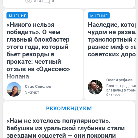
6 101
5
МНЕНИЕ
МНЕНИЕ
«Никого нельзя
Наследие, кото
победить». О чем
чудом не разва
главный блокбастер
транспортный э
этого года, который
разнес миф о «
бьет рекорды в
советских доро
прокате: честный
отзыв на «Одиссею»
Нолана
Олег Арефьев
Блогер, предприн
Стас Соколов
владелец в тран
Эксперт
бизнесе
РЕКОМЕНДУЕМ
«Нам не хотелось популярности».
Бабушки из уральской глубинки стали
звездами соцсетей — они покорили