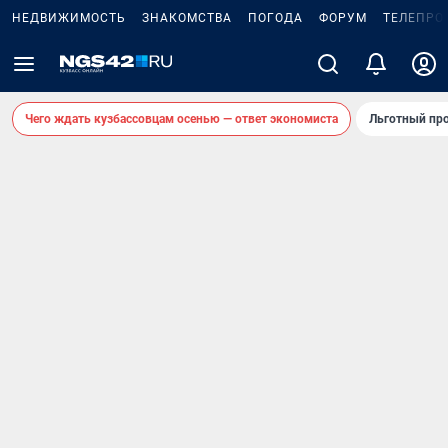
НЕДВИЖИМОСТЬ
ЗНАКОМСТВА
ПОГОДА
ФОРУМ
ТЕЛЕПРО
Чего ждать кузбассовцам осенью — ответ экономиста
Льготный про