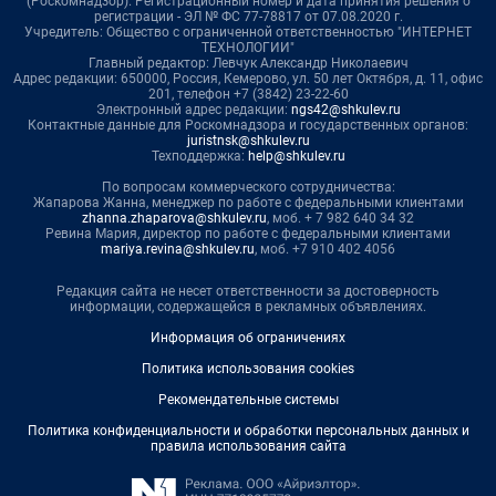
(Роскомнадзор). Регистрационный номер и дата принятия решения о
регистрации - ЭЛ № ФС 77-78817 от 07.08.2020 г.
Учредитель: Общество с ограниченной ответственностью "ИНТЕРНЕТ
ТЕХНОЛОГИИ"
Главный редактор: Левчук Александр Николаевич
Адрес редакции: 650000, Россия, Кемерово, ул. 50 лет Октября, д. 11, офис
201, телефон +7 (3842) 23-22-60
Электронный адрес редакции:
ngs42@shkulev.ru
Контактные данные для Роскомнадзора и государственных органов:
juristnsk@shkulev.ru
Техподдержка:
help@shkulev.ru
По вопросам коммерческого сотрудничества:
Жапарова Жанна, менеджер по работе с федеральными клиентами
zhanna.zhaparova@shkulev.ru
, моб. + 7 982 640 34 32
Ревина Мария, директор по работе с федеральными клиентами
mariya.revina@shkulev.ru
, моб. +7 910 402 4056
Редакция сайта не несет ответственности за достоверность
информации, содержащейся в рекламных объявлениях.
Информация об ограничениях
Политика использования cookies
Рекомендательные системы
Политика конфиденциальности и обработки персональных данных и
правила использования сайта