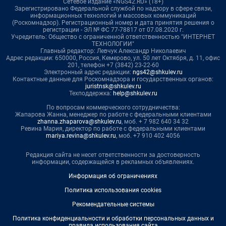
Сетевое издание «NGS42.RU» (18+)
Зарегистрировано Федеральной службой по надзору в сфере связи,
информационных технологий и массовых коммуникаций
(Роскомнадзор). Регистрационный номер и дата принятия решения о
регистрации - ЭЛ № ФС 77-78817 от 07.08.2020 г.
Учредитель: Общество с ограниченной ответственностью "ИНТЕРНЕТ
ТЕХНОЛОГИИ"
Главный редактор: Левчук Александр Николаевич
Адрес редакции: 650000, Россия, Кемерово, ул. 50 лет Октября, д. 11, офис
201, телефон +7 (3842) 23-22-60
Электронный адрес редакции:
ngs42@shkulev.ru
Контактные данные для Роскомнадзора и государственных органов:
juristnsk@shkulev.ru
Техподдержка:
help@shkulev.ru
По вопросам коммерческого сотрудничества:
Жапарова Жанна, менеджер по работе с федеральными клиентами
zhanna.zhaparova@shkulev.ru
, моб. + 7 982 640 34 32
Ревина Мария, директор по работе с федеральными клиентами
mariya.revina@shkulev.ru
, моб. +7 910 402 4056
Редакция сайта не несет ответственности за достоверность
информации, содержащейся в рекламных объявлениях.
Информация об ограничениях
Политика использования cookies
Рекомендательные системы
Политика конфиденциальности и обработки персональных данных и
правила использования сайта