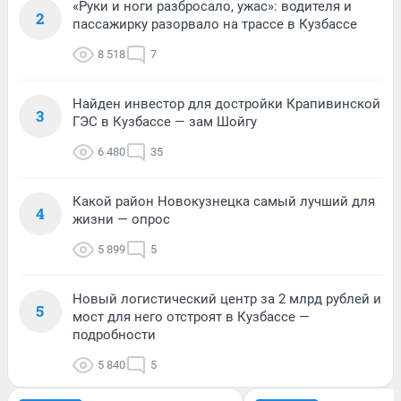
«Руки и ноги разбросало, ужас»: водителя и
2
пассажирку разорвало на трассе в Кузбассе
8 518
7
Найден инвестор для достройки Крапивинской
3
ГЭС в Кузбассе — зам Шойгу
6 480
35
Какой район Новокузнецка самый лучший для
4
жизни — опрос
5 899
5
Новый логистический центр за 2 млрд рублей и
5
мост для него отстроят в Кузбассе —
подробности
5 840
5