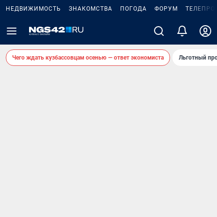
НЕДВИЖИМОСТЬ
ЗНАКОМСТВА
ПОГОДА
ФОРУМ
ТЕЛЕПРО
Чего ждать кузбассовцам осенью — ответ экономиста
Льготный про