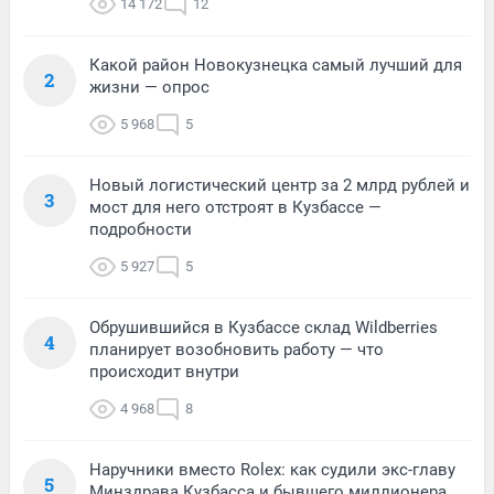
14 172
12
Какой район Новокузнецка самый лучший для
2
жизни — опрос
5 968
5
Новый логистический центр за 2 млрд рублей и
3
мост для него отстроят в Кузбассе —
подробности
5 927
5
Обрушившийся в Кузбассе склад Wildberries
4
планирует возобновить работу — что
происходит внутри
4 968
8
Наручники вместо Rolex: как судили экс-главу
5
Минздрава Кузбасса и бывшего миллионера