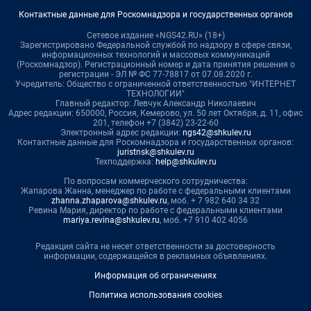
Контактные данные для Роскомнадзора и государственных органов
Сетевое издание «NGS42.RU» (18+)
Зарегистрировано Федеральной службой по надзору в сфере связи,
информационных технологий и массовых коммуникаций
(Роскомнадзор). Регистрационный номер и дата принятия решения о
регистрации - ЭЛ № ФС 77-78817 от 07.08.2020 г.
Учредитель: Общество с ограниченной ответственностью "ИНТЕРНЕТ
ТЕХНОЛОГИИ"
Главный редактор: Левчук Александр Николаевич
Адрес редакции: 650000, Россия, Кемерово, ул. 50 лет Октября, д. 11, офис
201, телефон +7 (3842) 23-22-60
Электронный адрес редакции:
ngs42@shkulev.ru
Контактные данные для Роскомнадзора и государственных органов:
juristnsk@shkulev.ru
Техподдержка:
help@shkulev.ru
По вопросам коммерческого сотрудничества:
Жапарова Жанна, менеджер по работе с федеральными клиентами
zhanna.zhaparova@shkulev.ru
, моб. + 7 982 640 34 32
Ревина Мария, директор по работе с федеральными клиентами
mariya.revina@shkulev.ru
, моб. +7 910 402 4056
Редакция сайта не несет ответственности за достоверность
информации, содержащейся в рекламных объявлениях.
Информация об ограничениях
Политика использования cookies