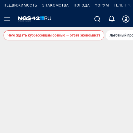
НЕДВИЖИМОСТЬ
ЗНАКОМСТВА
ПОГОДА
ФОРУМ
ТЕЛЕПРО
Чего ждать кузбассовцам осенью — ответ экономиста
Льготный про