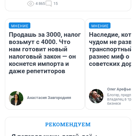
4 865
15
МНЕНИЕ
МНЕНИЕ
Продашь за 3000, налог
Наследие, кото
возьмут с 4000. Что
чудом не разва
нам готовит новый
транспортный 
налоговый закон — он
разнес миф о 
коснется импорта и
советских доро
даже репетиторов
Олег Арефьев
Блогер, предпри
Анастасия Завгородняя
владелец в тра
бизнесе
РЕКОМЕНДУЕМ