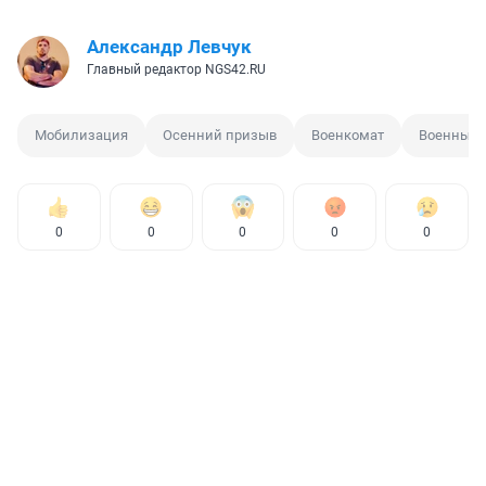
Александр Левчук
Главный редактор NGS42.RU
Мобилизация
Осенний призыв
Военкомат
Военный 
0
0
0
0
0