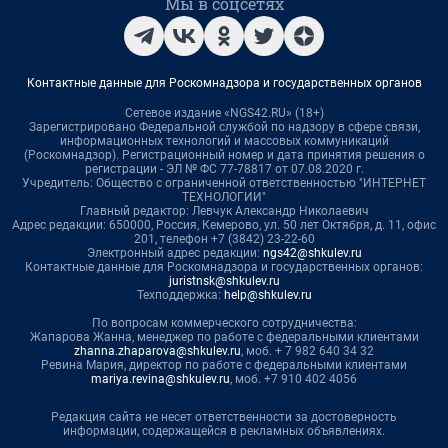
Мы в соцсетях
Контактные данные для Роскомнадзора и государственных органов
Сетевое издание «NGS42.RU» (18+)
Зарегистрировано Федеральной службой по надзору в сфере связи,
информационных технологий и массовых коммуникаций
(Роскомнадзор). Регистрационный номер и дата принятия решения о
регистрации - ЭЛ № ФС 77-78817 от 07.08.2020 г.
Учредитель: Общество с ограниченной ответственностью "ИНТЕРНЕТ
ТЕХНОЛОГИИ"
Главный редактор: Левчук Александр Николаевич
Адрес редакции: 650000, Россия, Кемерово, ул. 50 лет Октября, д. 11, офис
201, телефон +7 (3842) 23-22-60
Электронный адрес редакции:
ngs42@shkulev.ru
Контактные данные для Роскомнадзора и государственных органов:
juristnsk@shkulev.ru
Техподдержка:
help@shkulev.ru
По вопросам коммерческого сотрудничества:
Жапарова Жанна, менеджер по работе с федеральными клиентами
zhanna.zhaparova@shkulev.ru
, моб. + 7 982 640 34 32
Ревина Мария, директор по работе с федеральными клиентами
mariya.revina@shkulev.ru
, моб. +7 910 402 4056
Редакция сайта не несет ответственности за достоверность
информации, содержащейся в рекламных объявлениях.