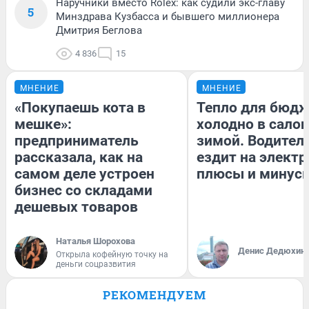
Наручники вместо Rolex: как судили экс-главу
5
Минздрава Кузбасса и бывшего миллионера
Дмитрия Беглова
4 836
15
МНЕНИЕ
МНЕНИЕ
«Покупаешь кота в
Тепло для бюдж
мешке»:
холодно в сало
предприниматель
зимой. Водитель
рассказала, как на
ездит на электр
самом деле устроен
плюсы и минус
бизнес со складами
дешевых товаров
Наталья Шорохова
Денис Дедюхин
Открыла кофейную точку на
деньги соцразвития
РЕКОМЕНДУЕМ