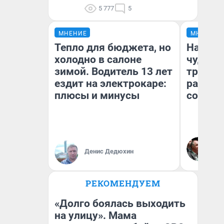
5 777
5
МНЕНИЕ
МНЕНИЕ
Тепло для бюджета, но
Наслед
холодно в салоне
чудом 
зимой. Водитель 13 лет
трансп
ездит на электрокаре:
разнес
плюсы и минусы
советс
Ол
Бл
Денис Дедюхин
вл
би
РЕКОМЕНДУЕМ
«Долго боялась выходить
на улицу». Мама