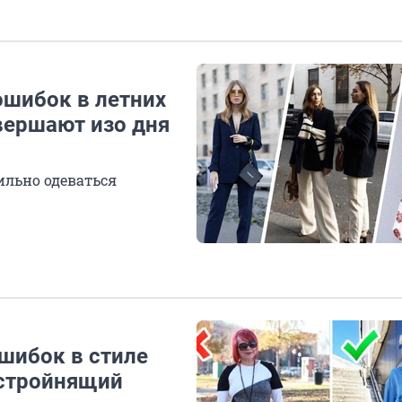
ошибок в летних
вершают изо дня
ильно одеваться
ошибок в стиле
 стройнящий