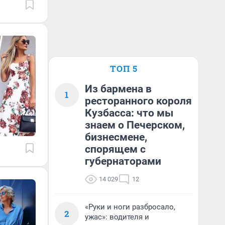
ТОП 5
Из бармена в
1
ресторанного короля
Кузбасса: что мы
знаем о Печерском,
бизнесмене,
спорящем с
губернаторами
14 029
12
«Руки и ноги разбросало,
2
ужас»: водителя и