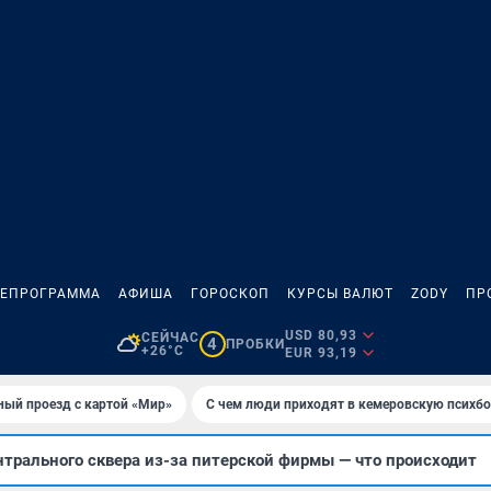
ЛЕПРОГРАММА
АФИША
ГОРОСКОП
КУРСЫ ВАЛЮТ
ZODY
ПР
USD 80,93
СЕЙЧАС
4
ПРОБКИ
+26°C
EUR 93,19
ный проезд с картой «Мир»
С чем люди приходят в кемеровскую психб
нтрального сквера из-за питерской фирмы — что происходит