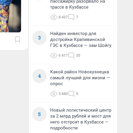
пассажирку разорвало на
трассе в Кузбассе
8 437
7
Найден инвестор для
3
достройки Крапивинской
ГЭС в Кузбассе — зам Шойгу
6 417
35
Какой район Новокузнецка
4
самый лучший для жизни —
опрос
5 840
5
Новый логистический центр
5
за 2 млрд рублей и мост для
него отстроят в Кузбассе —
подробности