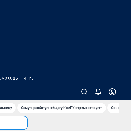
ОМОКОДЫ
ИГРЫ
ольницу
Самую разбитую общагу КемГУ отремонтируют
Сожительни