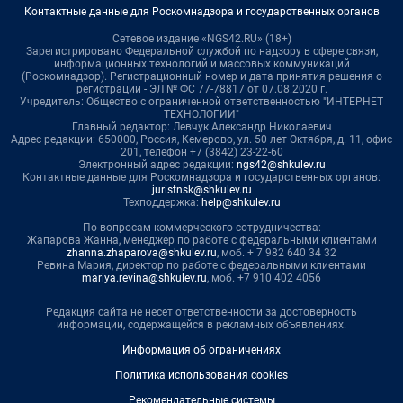
Контактные данные для Роскомнадзора и государственных органов
Сетевое издание «NGS42.RU» (18+)
Зарегистрировано Федеральной службой по надзору в сфере связи,
информационных технологий и массовых коммуникаций
(Роскомнадзор). Регистрационный номер и дата принятия решения о
регистрации - ЭЛ № ФС 77-78817 от 07.08.2020 г.
Учредитель: Общество с ограниченной ответственностью "ИНТЕРНЕТ
ТЕХНОЛОГИИ"
Главный редактор: Левчук Александр Николаевич
Адрес редакции: 650000, Россия, Кемерово, ул. 50 лет Октября, д. 11, офис
201, телефон +7 (3842) 23-22-60
Электронный адрес редакции:
ngs42@shkulev.ru
Контактные данные для Роскомнадзора и государственных органов:
juristnsk@shkulev.ru
Техподдержка:
help@shkulev.ru
По вопросам коммерческого сотрудничества:
Жапарова Жанна, менеджер по работе с федеральными клиентами
zhanna.zhaparova@shkulev.ru
, моб. + 7 982 640 34 32
Ревина Мария, директор по работе с федеральными клиентами
mariya.revina@shkulev.ru
, моб. +7 910 402 4056
Редакция сайта не несет ответственности за достоверность
информации, содержащейся в рекламных объявлениях.
Информация об ограничениях
Политика использования cookies
Рекомендательные системы