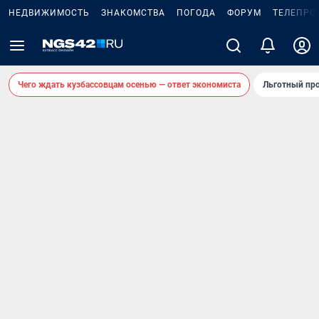
НЕДВИЖИМОСТЬ
ЗНАКОМСТВА
ПОГОДА
ФОРУМ
ТЕЛЕПРО
Чего ждать кузбассовцам осенью — ответ экономиста
Льготный про