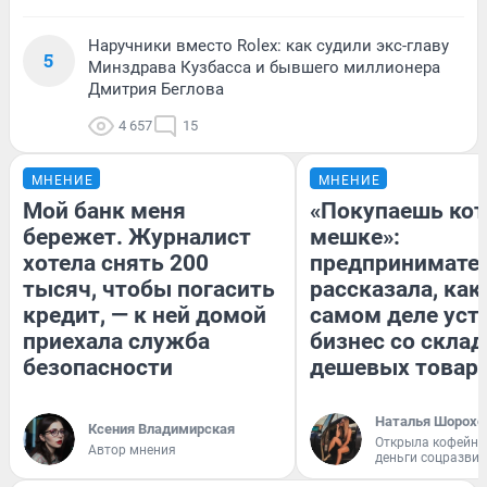
Наручники вместо Rolex: как судили экс-главу
5
Минздрава Кузбасса и бывшего миллионера
Дмитрия Беглова
4 657
15
МНЕНИЕ
МНЕНИЕ
Мой банк меня
«Покупаешь кот
бережет. Журналист
мешке»:
хотела снять 200
предпринимате
тысяч, чтобы погасить
рассказала, как
кредит, — к ней домой
самом деле уст
приехала служба
бизнес со скла
безопасности
дешевых товар
Наталья Шорохо
Ксения Владимирская
Открыла кофейну
Автор мнения
деньги соцразви