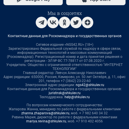
Мы в соцсетях
Контактные данные для Роскомнадзора и государственных органов
Сетевое издание «NGS42.RU» (18+)
Зарегистрировано Федеральной службой по надзору в сфере связи,
информационных технологий и массовых коммуникаций
(Роскомнадзор). Регистрационный номер и дата принятия решения о
регистрации - ЭЛ № ФС 77-78817 от 07.08.2020 г.
Учредитель: Общество с ограниченной ответственностью "ИНТЕРНЕТ
ТЕХНОЛОГИИ"
Главный редактор: Левчук Александр Николаевич
Адрес редакции: 650000, Россия, Кемерово, ул. 50 лет Октября, д. 11, офис
201, телефон +7 (3842) 23-22-60
Электронный адрес редакции:
ngs42@shkulev.ru
Контактные данные для Роскомнадзора и государственных органов:
juristnsk@shkulev.ru
Техподдержка:
help@shkulev.ru
По вопросам коммерческого сотрудничества:
Жапарова Жанна, менеджер по работе с федеральными клиентами
zhanna.zhaparova@shkulev.ru
, моб. + 7 982 640 34 32
Ревина Мария, директор по работе с федеральными клиентами
mariya.revina@shkulev.ru
, моб. +7 910 402 4056