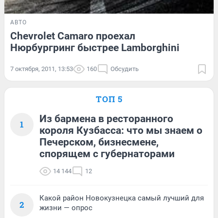
АВТО
Chevrolet Camaro проехал
Нюрбургринг быстрее Lamborghini
7 октября, 2011, 13:53
160
Обсудить
ТОП 5
Из бармена в ресторанного
1
короля Кузбасса: что мы знаем о
Печерском, бизнесмене,
спорящем с губернаторами
14 144
12
Какой район Новокузнецка самый лучший для
2
жизни — опрос