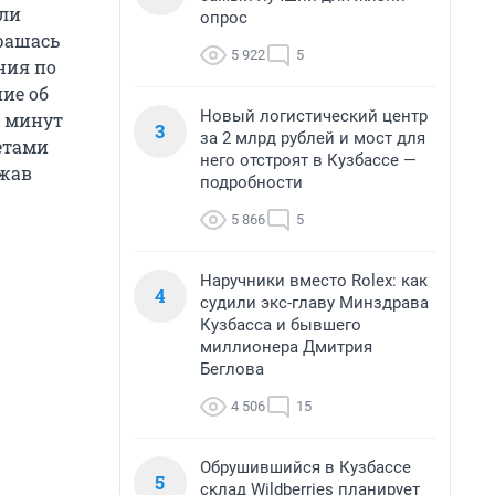
 ли
опрос
трашась
5 922
5
ния по
ие об
Новый логистический центр
0 минут
3
за 2 млрд рублей и мост для
етами
него отстроят в Кузбассе —
ажав
подробности
5 866
5
Наручники вместо Rolex: как
4
судили экс-главу Минздрава
Кузбасса и бывшего
миллионера Дмитрия
Беглова
4 506
15
Обрушившийся в Кузбассе
5
склад Wildberries планирует