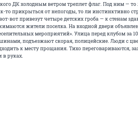
ского ДК холодным ветром треплет флаг. Под ним — то
ак-то прикрыться от непогоды, то ли инстинктивно с
вот-вот привезут четыре детских гроба — к стенам зда
имаются жители поселка. На входной двери объявлен
веселительных мероприятий». Улица перед клубом за 1
шинами, подъезжают скорая, полицейские. Люди с цв
ходить к месту прощания. Тихо переговариваются, з
 в руках.