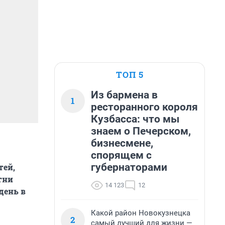
ТОП 5
Из бармена в
1
ресторанного короля
Кузбасса: что мы
знаем о Печерском,
бизнесмене,
спорящем с
губернаторами
тей,
тни
14 123
12
день в
Какой район Новокузнецка
2
самый лучший для жизни —