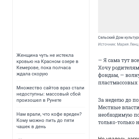
Сельский Дом культу
Источник: 
Мария Ленц
Женщина чуть не истекла
— Я сама тут вс
кровью на Красном озере в
Хочу родителям
Кемерове, пока полчаса
ждала скорую
фондам, — волн
пластмассовых ц
Множество сайтов враз стали
недоступны: массовый сбой
За неделю до по
произошел в Рунете
Местные власти
Нам врали, что кофе вреден?
необходимую по
Кому можно пить до пяти
только-только 
чашек в день
Не удалось загр