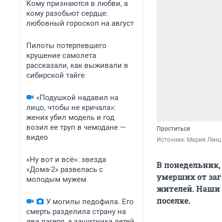
Кому признаются в любви, а
кому разобьют сердце:
любовный гороскоп на август
Пилоты потерпевшего
крушение самолета
рассказали, как выживали в
сибирской тайге
«Подушкой надавил на
лицо, чтобы не кричала»:
жених убил модель и год
возил ее труп в чемодане —
Проститься
видео
Источник: 
Мария Ленц
«Ну вот и всё»: звезда
В понедельник,
«Дома-2» развелась с
умерших от заг
молодым мужем
жителей. Наши 
поселке.
У могилы педофила. Его
смерть разделила страну на
два лагеря, а защитника детей