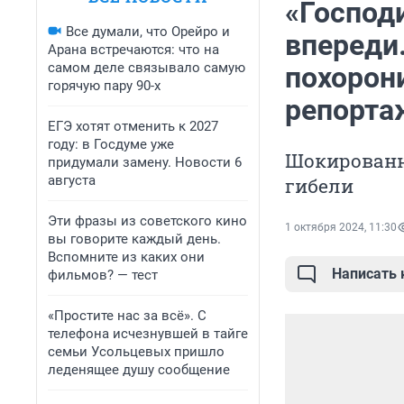
«Господи
Все думали, что Орейро и
впереди
Арана встречаются: что на
самом деле связывало самую
похорон
горячую пару 90-х
репорта
ЕГЭ хотят отменить к 2027
году: в Госдуме уже
Шокированн
придумали замену. Новости 6
августа
гибели
Эти фразы из советского кино
1 октября 2024, 11:30
вы говорите каждый день.
Вспомните из каких они
Написать
фильмов? — тест
«Простите нас за всё». С
телефона исчезнувшей в тайге
семьи Усольцевых пришло
леденящее душу сообщение