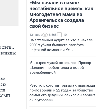
«Мы начали в самое
нестабильное время»: как
многодетная мама из
Архангельска создала
свой бизнес
13 часов
8 565
10
Смертельный аудит: за что в начале
2000-х убили бывшего главбуха
о дети…
нефтяной компании Уфы
я всяким
«Четырех мужей потеряла»: Прохор
Шаляпин проболтался о новой
возлюбленной
ье.
всю
«Это тот, кого ты травила»: прикамца
ели
приговорили к 22 годам за убийство
семьи его девушки, сейчас он звонит
БСМП.
ей с угрозами