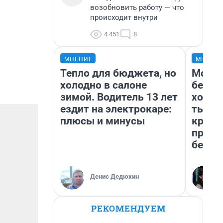
возобновить работу — что
происходит внутри
4 451
8
МНЕНИЕ
МНЕНИ
Тепло для бюджета, но
Мой б
холодно в салоне
береж
зимой. Водитель 13 лет
хотел
ездит на электрокаре:
тысяч
плюсы и минусы
креди
приех
безоп
Денис Дедюхин
РЕКОМЕНДУЕМ