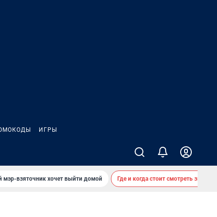
ОМОКОДЫ
ИГРЫ
й мэр-взяточник хочет выйти домой
Где и когда стоит смотреть звездоп