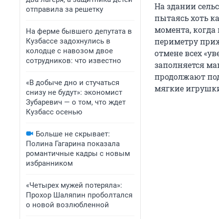
На здании сель
отправила за решетку
пытаясь хоть к
момента, когда 
На ферме бывшего депутата в
периметру приж
Кузбассе задохнулись в
колодце с навозом двое
отмене всех «у
сотрудников: что известно
заполняется ма
продолжают под
«В добыче дно и стучаться
мягкие игрушки
снизу не будут»: экономист
Зубаревич — о том, что ждет
Кузбасс осенью
Больше не скрывает:
Полина Гагарина показала
романтичные кадры с новым
избранником
«Четырех мужей потеряла»:
Прохор Шаляпин проболтался
о новой возлюбленной