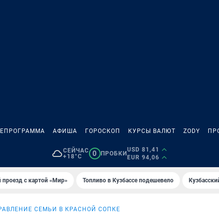
ЛЕПРОГРАММА
АФИША
ГОРОСКОП
КУРСЫ ВАЛЮТ
ZODY
ПР
USD 81,41
СЕЙЧАС
0
ПРОБКИ
+18°C
EUR 94,06
 проезд с картой «Мир»
Топливо в Кузбассе подешевело
Кузбасски
РАВЛЕНИЕ СЕМЬИ В КРАСНОЙ СОПКЕ