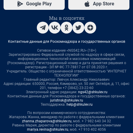
Google Play
App Store
Мы в соцсетях
Контактные данные для Роскомнадзора и государственных органов
Сетевое издание «NGS42.RU» (18+)
Зарегистрировано Федеральной службой по надзору в сфере связи,
информационных технологий и массовых коммуникаций
(Роскомнадзор). Регистрационный номер и дата принятия решения о
регистрации - ЭЛ № ФС 77-78817 от 07.08.2020 г.
Учредитель: Общество с ограниченной ответственностью "ИНТЕРНЕТ
ТЕХНОЛОГИИ"
Главный редактор: Левчук Александр Николаевич
Адрес редакции: 650000, Россия, Кемерово, ул. 50 лет Октября, д. 11, офис
201, телефон +7 (3842) 23-22-60
Электронный адрес редакции:
ngs42@shkulev.ru
Контактные данные для Роскомнадзора и государственных органов:
juristnsk@shkulev.ru
Техподдержка:
help@shkulev.ru
По вопросам коммерческого сотрудничества:
Жапарова Жанна, менеджер по работе с федеральными клиентами
zhanna.zhaparova@shkulev.ru
, моб. + 7 982 640 34 32
Ревина Мария, директор по работе с федеральными клиентами
mariya.revina@shkulev.ru
, моб. +7 910 402 4056