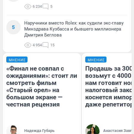
6 234
5
Наручники вместо Rolex: как судили экс-главу
5
Минздрава Кузбасса и бывшего миллионера
Дмитрия Беглова
4 954
15
МНЕНИЕ
МНЕНИЕ
«Финал не совпал с
Продашь за 3000
ожиданиями»: стоит ли
возьмут с 4000.
смотреть фильм
нам готовит но
«Старый орел» на
налоговый зако
большом экране —
коснется импор
честная рецензия
даже репетитор
Надежда Губарь
Анастасия Завг