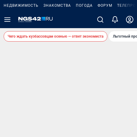
НЕДВИЖИМОСТЬ
ЗНАКОМСТВА
ПОГОДА
ФОРУМ
ТЕЛЕПРО
Чего ждать кузбассовцам осенью — ответ экономиста
Льготный про