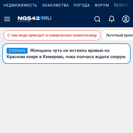
НЕДВИЖИМОСТЬ
ЗНАКОМСТВА
ПОГОДА
ФОРУМ
ТЕЛЕПРО
С чем люди приходят в кемеровскую психбольницу
Льготный проез
Женщина чуть не истекла кровью на
СРОЧНО
Красном озере в Кемерово, пока полчаса ждала скорую