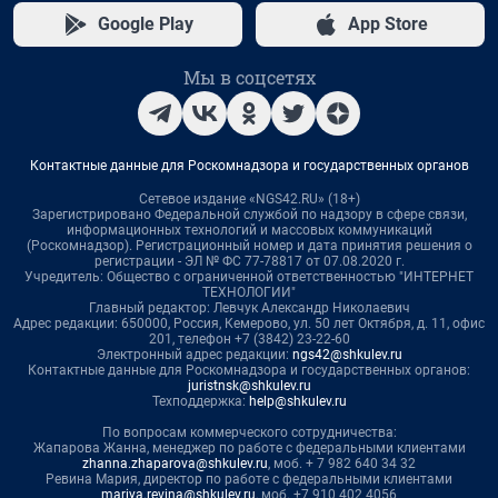
Google Play
App Store
Мы в соцсетях
Контактные данные для Роскомнадзора и государственных органов
Сетевое издание «NGS42.RU» (18+)
Зарегистрировано Федеральной службой по надзору в сфере связи,
информационных технологий и массовых коммуникаций
(Роскомнадзор). Регистрационный номер и дата принятия решения о
регистрации - ЭЛ № ФС 77-78817 от 07.08.2020 г.
Учредитель: Общество с ограниченной ответственностью "ИНТЕРНЕТ
ТЕХНОЛОГИИ"
Главный редактор: Левчук Александр Николаевич
Адрес редакции: 650000, Россия, Кемерово, ул. 50 лет Октября, д. 11, офис
201, телефон +7 (3842) 23-22-60
Электронный адрес редакции:
ngs42@shkulev.ru
Контактные данные для Роскомнадзора и государственных органов:
juristnsk@shkulev.ru
Техподдержка:
help@shkulev.ru
По вопросам коммерческого сотрудничества:
Жапарова Жанна, менеджер по работе с федеральными клиентами
zhanna.zhaparova@shkulev.ru
, моб. + 7 982 640 34 32
Ревина Мария, директор по работе с федеральными клиентами
mariya.revina@shkulev.ru
, моб. +7 910 402 4056