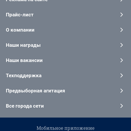
Прайс-лист
О компании
Наши награды
Наши вакансии
Техподдержка
Предвыборная агитация
Все города сети
Мобильное приложение