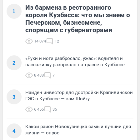
Из бармена в ресторанного
1
короля Кузбасса: что мы знаем о
Печерском, бизнесмене,
спорящем с губернаторами
14 074
12
«Руки и ноги разбросало, ужас»: водителя и
2
пассажирку разорвало на трассе в Кузбассе
8 488
7
Найден инвестор для достройки Крапивинской
3
ГЭС в Кузбассе — зам Шойгу
6 455
35
Какой район Новокузнецка самый лучший для
4
жизни — опрос