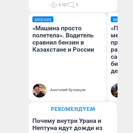
5 727
5
МНЕНИЕ
МНЕНИЕ
«Машина просто
«Покуп
полетела». Водитель
мешке»
сравнил бензин в
предпр
Казахстане и России
рассказ
самом 
бизнес
дешевы
На
Анатолий Кузнецов
От
де
РЕКОМЕНДУЕМ
Почему внутри Урана и
Нептуна идут дожди из