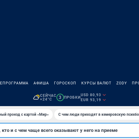
ЛЕПРОГРАММА
АФИША
ГОРОСКОП
КУРСЫ ВАЛЮТ
ZODY
ПР
USD 80,93
СЕЙЧАС
3
ПРОБКИ
+24°C
EUR 93,19
ный проезд с картой «Мир»
С чем люди приходят в кемеровскую психб
 кто и с чем чаще всего оказывают у него на приеме