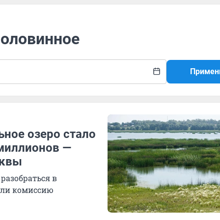
Половинное
Примен
ьное озеро стало
 миллионов —
сквы
разобраться в
или комиссию