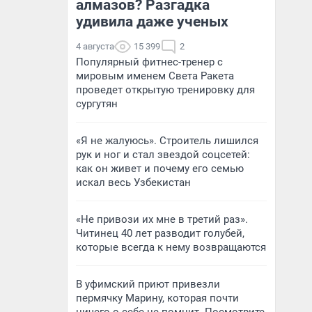
алмазов? Разгадка
удивила даже ученых
4 августа
15 399
2
Популярный фитнес-тренер с
мировым именем Света Ракета
проведет открытую тренировку для
сургутян
«Я не жалуюсь». Строитель лишился
рук и ног и стал звездой соцсетей:
как он живет и почему его семью
искал весь Узбекистан
«Не привози их мне в третий раз».
Читинец 40 лет разводит голубей,
которые всегда к нему возвращаются
В уфимский приют привезли
пермячку Марину, которая почти