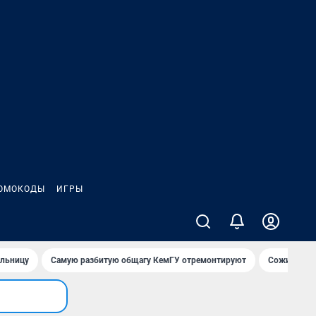
ОМОКОДЫ
ИГРЫ
ольницу
Самую разбитую общагу КемГУ отремонтируют
Сожительни