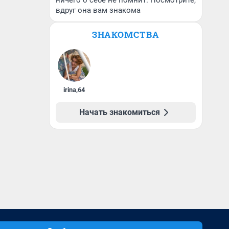
ничего о себе не помнит. Посмотрите,
вдруг она вам знакома
ЗНАКОМСТВА
irina
,
64
Начать знакомиться