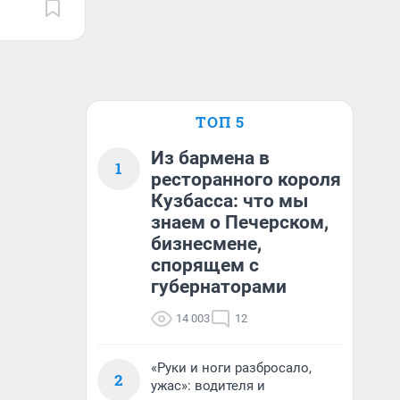
ТОП 5
Из бармена в
1
ресторанного короля
Кузбасса: что мы
знаем о Печерском,
бизнесмене,
спорящем с
губернаторами
14 003
12
«Руки и ноги разбросало,
2
ужас»: водителя и