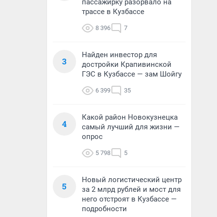
пассажирку разорвало на
трассе в Кузбассе
8 396
7
Найден инвестор для
3
достройки Крапивинской
ГЭС в Кузбассе — зам Шойгу
6 399
35
Какой район Новокузнецка
4
самый лучший для жизни —
опрос
5 798
5
Новый логистический центр
5
за 2 млрд рублей и мост для
него отстроят в Кузбассе —
подробности