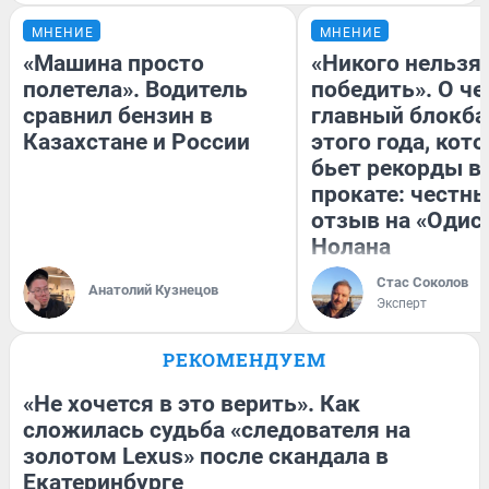
МНЕНИЕ
МНЕНИЕ
«Машина просто
«Никого нельзя
полетела». Водитель
победить». О ч
сравнил бензин в
главный блокба
Казахстане и России
этого года, кот
бьет рекорды в
прокате: честн
отзыв на «Одис
Нолана
Стас Соколов
Анатолий Кузнецов
Эксперт
РЕКОМЕНДУЕМ
«Не хочется в это верить». Как
сложилась судьба «следователя на
золотом Lexus» после скандала в
Екатеринбурге