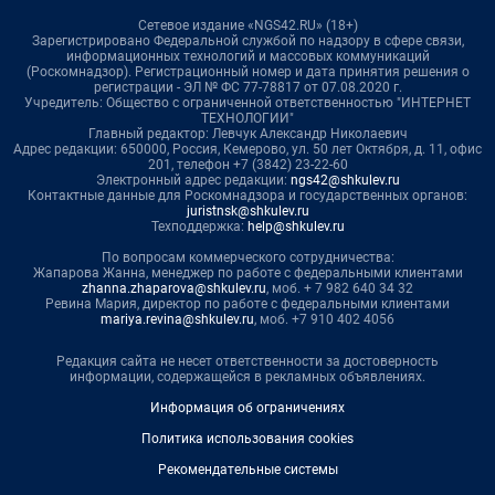
Сетевое издание «NGS42.RU» (18+)
Зарегистрировано Федеральной службой по надзору в сфере связи,
информационных технологий и массовых коммуникаций
(Роскомнадзор). Регистрационный номер и дата принятия решения о
регистрации - ЭЛ № ФС 77-78817 от 07.08.2020 г.
Учредитель: Общество с ограниченной ответственностью "ИНТЕРНЕТ
ТЕХНОЛОГИИ"
Главный редактор: Левчук Александр Николаевич
Адрес редакции: 650000, Россия, Кемерово, ул. 50 лет Октября, д. 11, офис
201, телефон +7 (3842) 23-22-60
Электронный адрес редакции:
ngs42@shkulev.ru
Контактные данные для Роскомнадзора и государственных органов:
juristnsk@shkulev.ru
Техподдержка:
help@shkulev.ru
По вопросам коммерческого сотрудничества:
Жапарова Жанна, менеджер по работе с федеральными клиентами
zhanna.zhaparova@shkulev.ru
, моб. + 7 982 640 34 32
Ревина Мария, директор по работе с федеральными клиентами
mariya.revina@shkulev.ru
, моб. +7 910 402 4056
Редакция сайта не несет ответственности за достоверность
информации, содержащейся в рекламных объявлениях.
Информация об ограничениях
Политика использования cookies
Рекомендательные системы