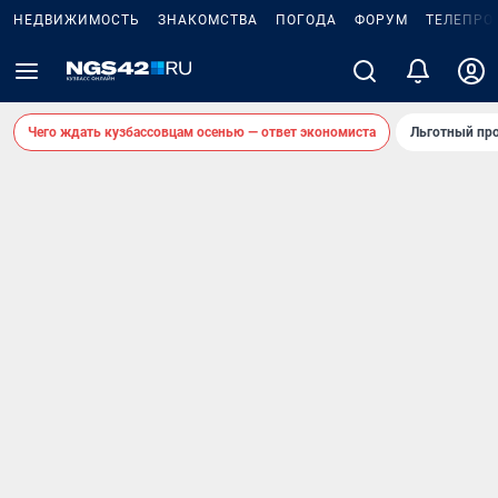
НЕДВИЖИМОСТЬ
ЗНАКОМСТВА
ПОГОДА
ФОРУМ
ТЕЛЕПРО
Чего ждать кузбассовцам осенью — ответ экономиста
Льготный про