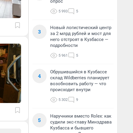
опрос
5 993
5
Новый логистический центр
3
за 2 млрд рублей и мост для
него отстроят в Кузбассе —
подробности
5 961
5
Обрушившийся в Кузбассе
4
склад Wildberries планирует
возобновить работу — что
происходит внутри
5 302
9
Наручники вместо Rolex: как
5
судили экс-главу Минздрава
Кузбасса и бывшего