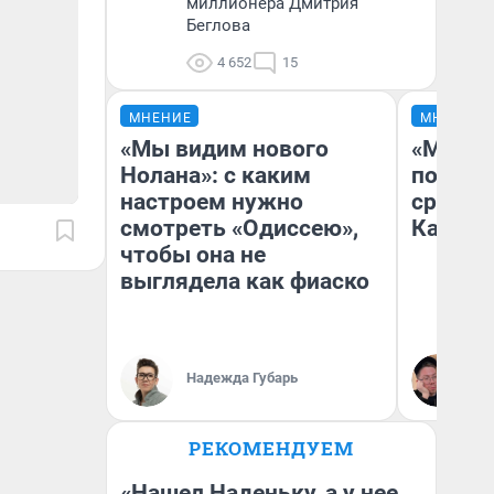
миллионера Дмитрия
Беглова
4 652
15
МНЕНИЕ
МНЕНИЕ
«Мы видим нового
«Машин
Нолана»: с каким
полете
настроем нужно
сравни
смотреть «Одиссею»,
Казахс
чтобы она не
выглядела как фиаско
Надежда Губарь
Ан
РЕКОМЕНДУЕМ
«Нашел Наденьку, а у нее