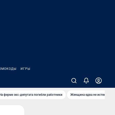
ОМОКОДЫ
ИГРЫ
На ферме экс-депутата погибли работники
Женщина едва не истекла кро