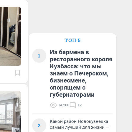
ТОП 5
Из бармена в
1
ресторанного короля
Кузбасса: что мы
знаем о Печерском,
бизнесмене,
спорящем с
губернаторами
14 208
12
Какой район Новокузнецка
2
самый лучший для жизни —