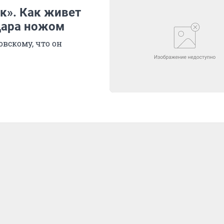
к». Как живет
дара ножом
овскому, что он