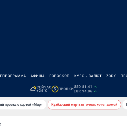
ЛЕПРОГРАММА
АФИША
ГОРОСКОП
КУРСЫ ВАЛЮТ
ZODY
ПР
USD 81,41
СЕЙЧАС
5
ПРОБКИ
+24°C
EUR 94,06
ый проезд с картой «Мир»
Кузбасский мэр-взяточник хочет домой
К