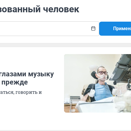
изованный человек
Примен
глазами музыку
к прежде
аться, говорить и