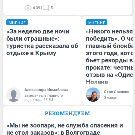
6 391
5
МНЕНИЕ
МНЕНИЕ
«За неделю две ночи
«Никого нельзя
были страшные»:
победить». О ч
туристка рассказала об
главный блокба
отдыхе в Крыму
этого года, кот
бьет рекорды в
прокате: честн
отзыв на «Одис
Нолана
Александра Исмайлова
Стас Соколов
заместитель главного
Эксперт
редактора 63.RU
РЕКОМЕНДУЕМ
«Мы не зоопарк, не служба спасения и
не стол заказов»: в Волгограде