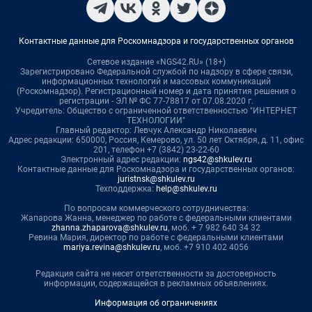
Контактные данные для Роскомнадзора и государственных органов
Сетевое издание «NGS42.RU» (18+)
Зарегистрировано Федеральной службой по надзору в сфере связи,
информационных технологий и массовых коммуникаций
(Роскомнадзор). Регистрационный номер и дата принятия решения о
регистрации - ЭЛ № ФС 77-78817 от 07.08.2020 г.
Учредитель: Общество с ограниченной ответственностью "ИНТЕРНЕТ
ТЕХНОЛОГИИ"
Главный редактор: Левчук Александр Николаевич
Адрес редакции: 650000, Россия, Кемерово, ул. 50 лет Октября, д. 11, офис
201, телефон +7 (3842) 23-22-60
Электронный адрес редакции:
ngs42@shkulev.ru
Контактные данные для Роскомнадзора и государственных органов:
juristnsk@shkulev.ru
Техподдержка:
help@shkulev.ru
По вопросам коммерческого сотрудничества:
Жапарова Жанна, менеджер по работе с федеральными клиентами
zhanna.zhaparova@shkulev.ru
, моб. + 7 982 640 34 32
Ревина Мария, директор по работе с федеральными клиентами
mariya.revina@shkulev.ru
, моб. +7 910 402 4056
Редакция сайта не несет ответственности за достоверность
информации, содержащейся в рекламных объявлениях.
Информация об ограничениях