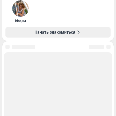
irina
,
64
Начать знакомиться