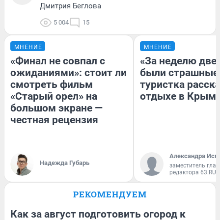
Дмитрия Беглова
5 004
15
МНЕНИЕ
МНЕНИЕ
«Финал не совпал с
«За неделю две
ожиданиями»: стоит ли
были страшные
смотреть фильм
туристка расска
«Старый орел» на
отдыхе в Крым
большом экране —
честная рецензия
Александра Исм
Надежда Губарь
заместитель глав
редактора 63.RU
РЕКОМЕНДУЕМ
Как за август подготовить огород к