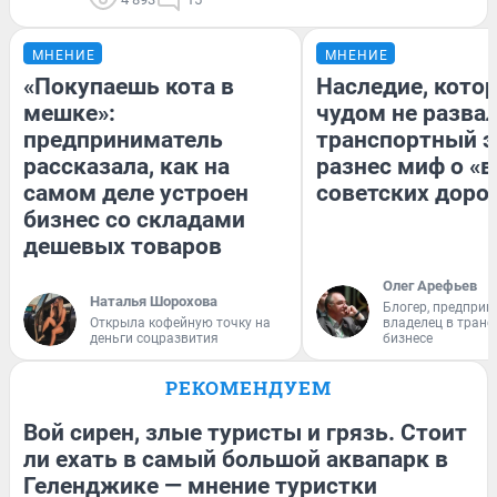
МНЕНИЕ
МНЕНИЕ
«Покупаешь кота в
Наследие, кото
мешке»:
чудом не разва
предприниматель
транспортный э
рассказала, как на
разнес миф о «
самом деле устроен
советских доро
бизнес со складами
дешевых товаров
Олег Арефьев
Наталья Шорохова
Блогер, предприн
Открыла кофейную точку на
владелец в тран
деньги соцразвития
бизнесе
РЕКОМЕНДУЕМ
Вой сирен, злые туристы и грязь. Стоит
ли ехать в самый большой аквапарк в
Геленджике — мнение туристки