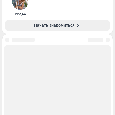
irina
,
64
Начать знакомиться