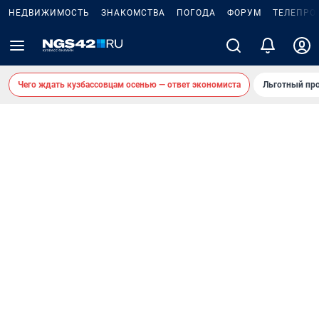
НЕДВИЖИМОСТЬ
ЗНАКОМСТВА
ПОГОДА
ФОРУМ
ТЕЛЕПРО
Чего ждать кузбассовцам осенью — ответ экономиста
Льготный про