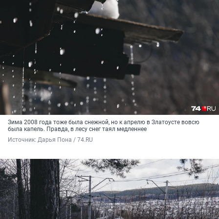
Зима 2008 года тоже была снежной, но к апрелю в Златоусте вовсю
была капель. Правда, в лесу снег таял медленнее
Источник: 
Дарья Пона / 74.RU