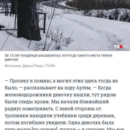
За 15 лет кладбище расширилось почти до самого места гибели
девочек
Источник: 
Дарья Пона / 74.RU
— Просеку я помню, а могил этих здесь тогда не
было, — рассказывает на ходу Артем. — Когда
железнодорожники девочку нашли, тут рядом
были следы крови. Мы начали ближайший
радиус осматривать. С левой стороны от
тропинки находили учебники среди деревьев,
потом погибших увидели. Одна девочка была
чуть выше [по склону], другая — в стороне. Мы все