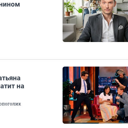
янином
атьяна
атит на
опоголик