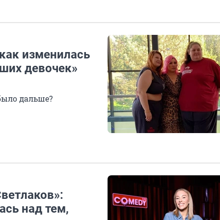
 как изменилась
ьших девочек»
 было дальше?
Светлаков»:
сь над тем,