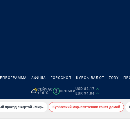
ЛЕПРОГРАММА
АФИША
ГОРОСКОП
КУРСЫ ВАЛЮТ
ZODY
ПР
USD 82,17
СЕЙЧАС
3
ПРОБКИ
+16°C
EUR 94,84
ый проезд с картой «Мир»
Кузбасский мэр-взяточник хочет домой