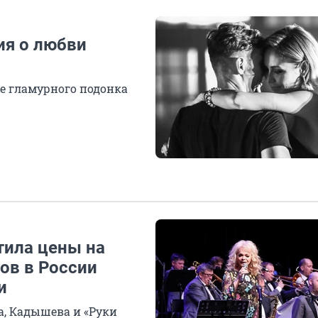
рия о любви
е гламурного подонка
тила цены на
тов в России
и
, Кадышева и «Руки