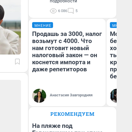
подробности
6 086
5
МНЕНИЕ
МНЕНИЕ
Продашь за 3000, налог
Мой ба
возьмут с 4000. Что
береже
нам готовит новый
хотела 
налоговый закон — он
тысяч,
коснется импорта и
кредит,
даже репетиторов
приеха
безопа
Кс
Анастасия Завгородняя
Ав
РЕКОМЕНДУЕМ
На пляже под