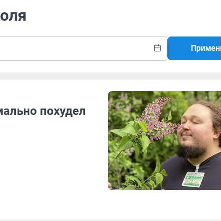
Воля
Примен
мально похудел