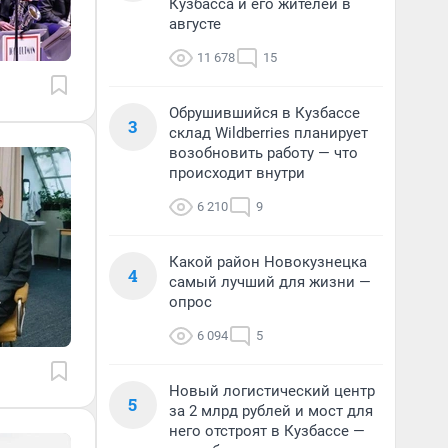
Кузбасса и его жителей в
августе
11 678
15
Обрушившийся в Кузбассе
3
склад Wildberries планирует
возобновить работу — что
происходит внутри
6 210
9
Какой район Новокузнецка
4
самый лучший для жизни —
опрос
6 094
5
Новый логистический центр
5
за 2 млрд рублей и мост для
него отстроят в Кузбассе —