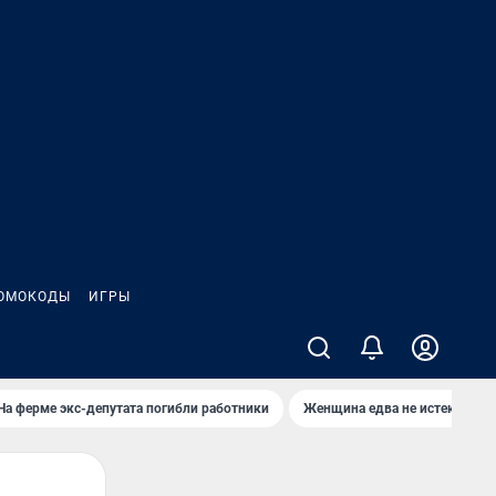
ОМОКОДЫ
ИГРЫ
На ферме экс-депутата погибли работники
Женщина едва не истекла кро