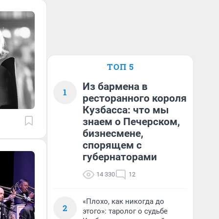
ТОП 5
Из бармена в
1
ресторанного короля
Кузбасса: что мы
знаем о Печерском,
бизнесмене,
спорящем с
губернаторами
14 330
12
«Плохо, как никогда до
2
этого»: таролог о судьбе