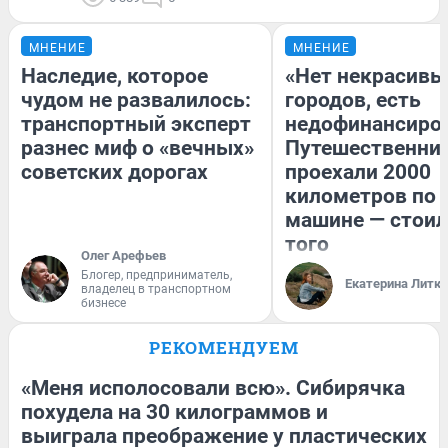
МНЕНИЕ
МНЕНИЕ
Наследие, которое
«Нет некрасивы
чудом не развалилось:
городов, есть
транспортный эксперт
недофинансиро
разнес миф о «вечных»
Путешественни
советских дорогах
проехали 2000
километров по 
машине — стоил
того
Олег Арефьев
Блогер, предприниматель,
Екатерина Литк
владелец в транспортном
бизнесе
РЕКОМЕНДУЕМ
«Меня исполосовали всю». Сибирячка
похудела на 30 килограммов и
выиграла преображение у пластических