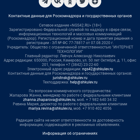
Контактные данные для Роскомнадзора и государственных органов
Сетевое издание «NGS42.RU» (18+)
Зарегистрировано Федеральной службой по надзору в сфере связи,
информационных технологий и массовых коммуникаций
(Роскомнадзор). Регистрационный номер и дата принятия решения о
регистрации - ЭЛ № ФС 77-78817 от 07.08.2020 г.
Учредитель: Общество с ограниченной ответственностью "ИНТЕРНЕТ
ТЕХНОЛОГИИ"
Главный редактор: Левчук Александр Николаевич
Адрес редакции: 650000, Россия, Кемерово, ул. 50 лет Октября, д. 11, офис
201, телефон +7 (3842) 23-22-60
Электронный адрес редакции:
ngs42@shkulev.ru
Контактные данные для Роскомнадзора и государственных органов:
juristnsk@shkulev.ru
Техподдержка:
help@shkulev.ru
По вопросам коммерческого сотрудничества:
Жапарова Жанна, менеджер по работе с федеральными клиентами
zhanna.zhaparova@shkulev.ru
, моб. + 7 982 640 34 32
Ревина Мария, директор по работе с федеральными клиентами
mariya.revina@shkulev.ru
, моб. +7 910 402 4056
Редакция сайта не несет ответственности за достоверность
информации, содержащейся в рекламных объявлениях.
Информация об ограничениях