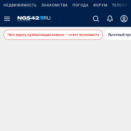
НЕДВИЖИМОСТЬ
ЗНАКОМСТВА
ПОГОДА
ФОРУМ
ТЕЛЕПРО
Чего ждать кузбассовцам осенью — ответ экономиста
Льготный про