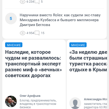
6 234
5
Наручники вместо Rolex: как судили экс-главу
5
Минздрава Кузбасса и бывшего миллионера
Дмитрия Беглова
4 954
15
МНЕНИЕ
МНЕНИЕ
Наследие, которое
«За неделю две
чудом не развалилось:
были страшные
транспортный эксперт
туристка расска
разнес миф о «вечных»
отдыхе в Крым
советских дорогах
Олег Арефьев
Александра Исм
Блогер, предприниматель,
владелец в транспортном
заместитель глав
бизнесе
редактора 63.RU