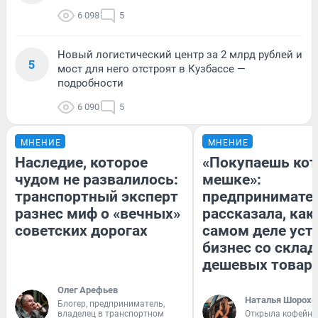
6 098
5
Новый логистический центр за 2 млрд рублей и
5
мост для него отстроят в Кузбассе —
подробности
6 090
5
МНЕНИЕ
МНЕНИЕ
Наследие, которое
«Покупаешь кот
чудом не развалилось:
мешке»:
транспортный эксперт
предпринимате
разнес миф о «вечных»
рассказала, как
советских дорогах
самом деле уст
бизнес со скла
дешевых товар
Олег Арефьев
Наталья Шорохо
Блогер, предприниматель,
владелец в транспортном
Открыла кофейну