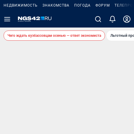
НЕДВИЖИМОСТЬ
ЗНАКОМСТВА
ПОГОДА
ФОРУМ
ТЕЛЕПРО
Чего ждать кузбассовцам осенью — ответ экономиста
Льготный про