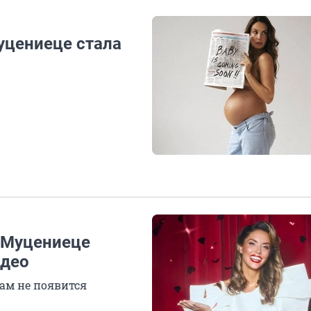
Муцениеце стала
а Муцениеце
идео
там не появится