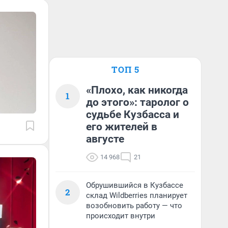
ТОП 5
«Плохо, как никогда
1
до этого»: таролог о
судьбе Кузбасса и
его жителей в
августе
14 968
21
Обрушившийся в Кузбассе
2
склад Wildberries планирует
возобновить работу — что
происходит внутри