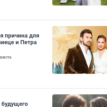
ая причина для
ниеце и Петра
ониста
л будущего