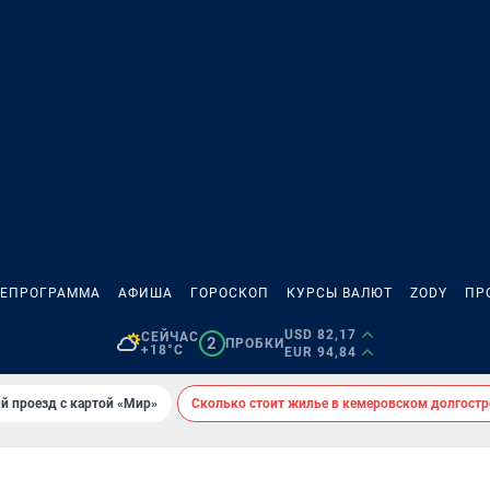
ЛЕПРОГРАММА
АФИША
ГОРОСКОП
КУРСЫ ВАЛЮТ
ZODY
ПР
USD 82,17
СЕЙЧАС
2
ПРОБКИ
+18°C
EUR 94,84
й проезд с картой «Мир»
Сколько стоит жилье в кемеровском долгостр