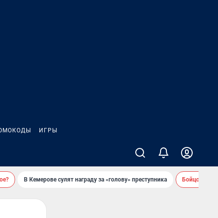
ОМОКОДЫ
ИГРЫ
ое?
В Кемерове сулят награду за «голову» преступника
Бойцовский 