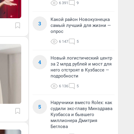
6 391
9
Какой район Новокузнецка
3
самый лучший для жизни —
опрос
6 147
5
Новый логистический центр
4
за 2 млрд рублей и мост для
него отстроят в Кузбассе —
подробности
6 136
5
Наручники вместо Rolex: как
5
судили экс-главу Минздрава
Кузбасса и бывшего
миллионера Дмитрия
Беглова