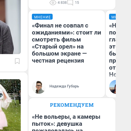
4 838
15
МНЕНИЕ
МНЕНИЕ
«Финал не совпал с
«Никог
ожиданиями»: стоит ли
победи
смотреть фильм
главны
«Старый орел» на
этого г
большом экране —
бьет р
честная рецензия
прокат
отзыв 
Нолана
Ст
Надежда Губарь
Эк
РЕКОМЕНДУЕМ
«Не вольеры, а камеры
пыток»: девушка
пожаловалась на