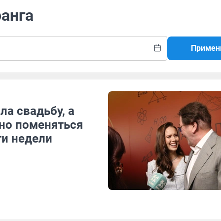
ранга
Примен
а свадьбу, а
но поменяться
ти недели