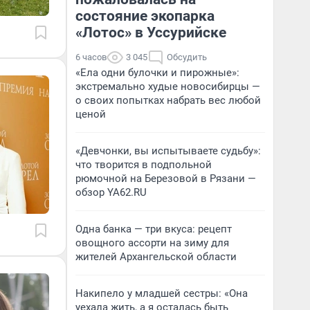
состояние экопарка
«Лотос» в Уссурийске
6 часов
3 045
Обсудить
«Ела одни булочки и пирожные»:
экстремально худые новосибирцы —
о своих попытках набрать вес любой
ценой
«Девчонки, вы испытываете судьбу»:
что творится в подпольной
рюмочной на Березовой в Рязани —
обзор YA62.RU
Одна банка — три вкуса: рецепт
овощного ассорти на зиму для
жителей Архангельской области
Накипело у младшей сестры: «Она
уехала жить, а я осталась быть