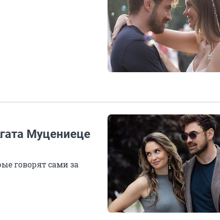
Агата Муцениеце
рые говорят сами за