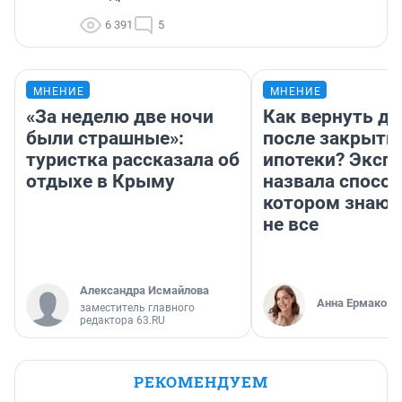
6 391
5
МНЕНИЕ
МНЕНИЕ
«За неделю две ночи
Как вернуть де
были страшные»:
после закрыти
туристка рассказала об
ипотеки? Эксп
отдыхе в Крыму
назвала способ
котором знают
не все
Александра Исмайлова
Анна Ермакова
заместитель главного
редактора 63.RU
РЕКОМЕНДУЕМ