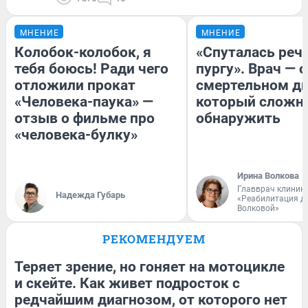
МНЕНИЕ
МНЕНИЕ
Колобок-колобок, я
«Спуталась речь
тебя боюсь! Ради чего
пургу». Врач — о
отложили прокат
смертельном ди
«Человека-паука» —
который сложн
отзыв о фильме про
обнаружить
«человека-булку»
Ирина Волкова
Главврач клиник
Надежда Губарь
«Реабилитация д
Волковой»
РЕКОМЕНДУЕМ
Теряет зрение, но гоняет на мотоцикле
и скейте. Как живет подросток с
редчайшим диагнозом, от которого нет