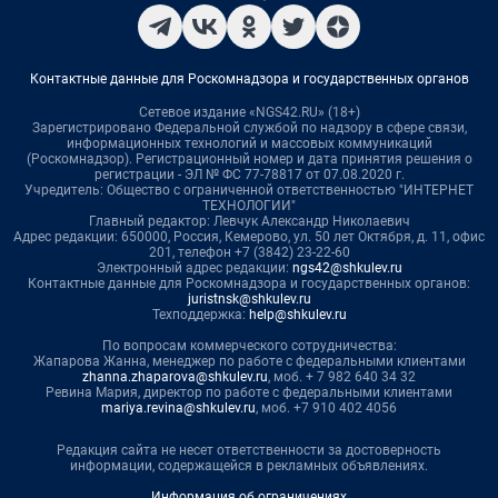
Контактные данные для Роскомнадзора и государственных органов
Сетевое издание «NGS42.RU» (18+)
Зарегистрировано Федеральной службой по надзору в сфере связи,
информационных технологий и массовых коммуникаций
(Роскомнадзор). Регистрационный номер и дата принятия решения о
регистрации - ЭЛ № ФС 77-78817 от 07.08.2020 г.
Учредитель: Общество с ограниченной ответственностью "ИНТЕРНЕТ
ТЕХНОЛОГИИ"
Главный редактор: Левчук Александр Николаевич
Адрес редакции: 650000, Россия, Кемерово, ул. 50 лет Октября, д. 11, офис
201, телефон +7 (3842) 23-22-60
Электронный адрес редакции:
ngs42@shkulev.ru
Контактные данные для Роскомнадзора и государственных органов:
juristnsk@shkulev.ru
Техподдержка:
help@shkulev.ru
По вопросам коммерческого сотрудничества:
Жапарова Жанна, менеджер по работе с федеральными клиентами
zhanna.zhaparova@shkulev.ru
, моб. + 7 982 640 34 32
Ревина Мария, директор по работе с федеральными клиентами
mariya.revina@shkulev.ru
, моб. +7 910 402 4056
Редакция сайта не несет ответственности за достоверность
информации, содержащейся в рекламных объявлениях.
Информация об ограничениях