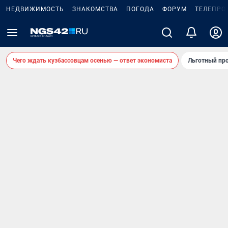
НЕДВИЖИМОСТЬ
ЗНАКОМСТВА
ПОГОДА
ФОРУМ
ТЕЛЕПРО
Чего ждать кузбассовцам осенью — ответ экономиста
Льготный про