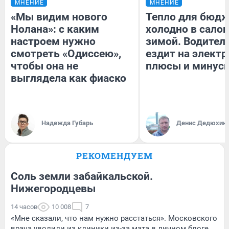
МНЕНИЕ
МНЕНИЕ
«Мы видим нового
Тепло для бюдж
Нолана»: с каким
холодно в сало
настроем нужно
зимой. Водитель
смотреть «Одиссею»,
ездит на электр
чтобы она не
плюсы и минус
выглядела как фиаско
Надежда Губарь
Денис Дедюхин
РЕКОМЕНДУЕМ
Соль земли забайкальской.
Нижегородцевы
14 часов
10 008
7
«Мне сказали, что нам нужно расстаться». Московского
врача уволили из клиники из-за мата в личном блоге